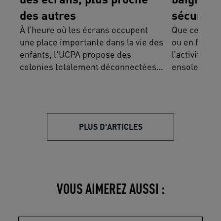
des autres
sécurité
À l’heure où les écrans occupent
Que ce soit 
une place importante dans la vie des
ou en famill
enfants, l'UCPA propose des
l’activité p
colonies totalement déconnectées
ensoleillées
pour aider les jeunes à se
partagent le
reconnecter à eux-mêmes, aux
baignades sa
autres et à la nature.
PLUS D'ARTICLES
VOUS AIMEREZ AUSSI :