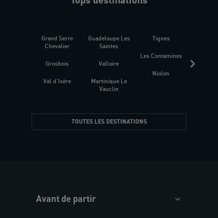
Grand Serre
Guadeloupe Les
Tignes
Sén
Chevalier
Saintes
Les Contamines
Croat
Grosbois
Valloire
Niolon
Hyèr
Val d'Isère
Martinique Le
Presqu
Vauclin
TOUTES LES DESTINATIONS
Avant de partir