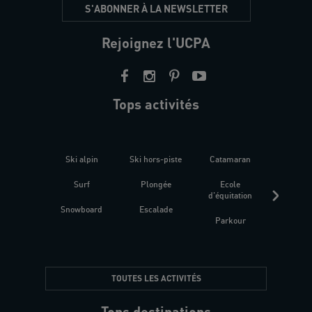
S'ABONNER À LA NEWSLETTER
Rejoignez l'UCPA
Tops activités
Ski alpin
Ski hors-piste
Catamaran
Kites
Surf
Plongée
Ecole
Raquet
d'équitation
Snowboard
Escalade
Fitness 
Parkour
être
TOUTES LES ACTIVITÉS
Tops destinations