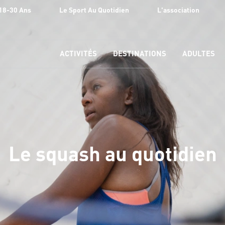
18-30 Ans
Le Sport Au Quotidien
L'association
ACTIVITÉS
DESTINATIONS
ADULTES
Le squash au quotidien