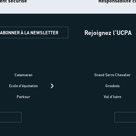
ent sécurisé
Responsabilité ci
Rejoignez l'UCPA
'ABONNER À LA NEWSLETTER
Catamaran
Kitesurf
Grand Serre Chevalier
Trek-Randonnée péd
Ecole d'équitation
Raquettes
Grosbois
Parapente
Parkour
Fitness bien-être
Val d'Isère
Plongée