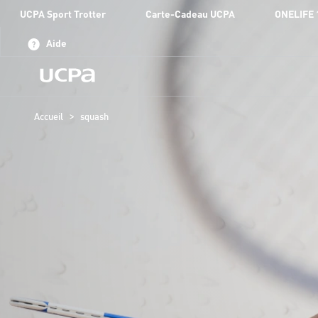
UCPA Sport Trotter
Carte-Cadeau UCPA
ONELIFE 
Aide
>
Accueil
squash