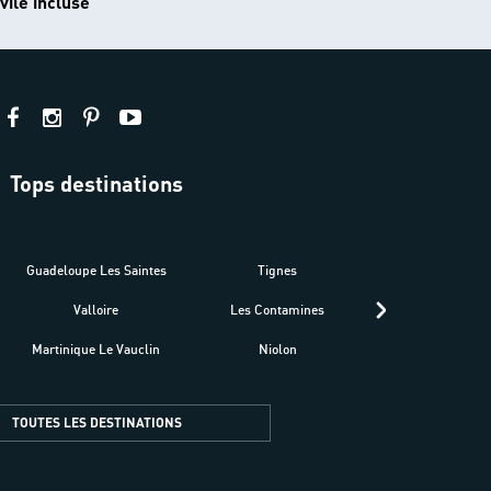
vile incluse
Tops destinations
estre
Guadeloupe Les Saintes
Tignes
Séné
Valloire
Les Contamines
Croatie
Martinique Le Vauclin
Niolon
Hyères Presqu
TOUTES LES DESTINATIONS