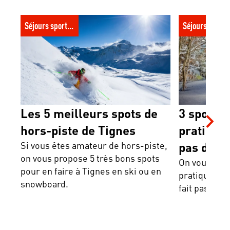
Les 5 meilleurs spots de hors-piste de
3 sports d’hiv
Séjours sportifs
Séjours spor
Tignes
fait pas de ski
Les 5 meilleurs spots de
3 sports 
hors-piste de Tignes
pratiquer
Si vous êtes amateur de hors-piste,
pas de sk
on vous propose 5 très bons spots
On vous prés
pour en faire à Tignes en ski ou en
pratiquer e
snowboard.
fait pas de 