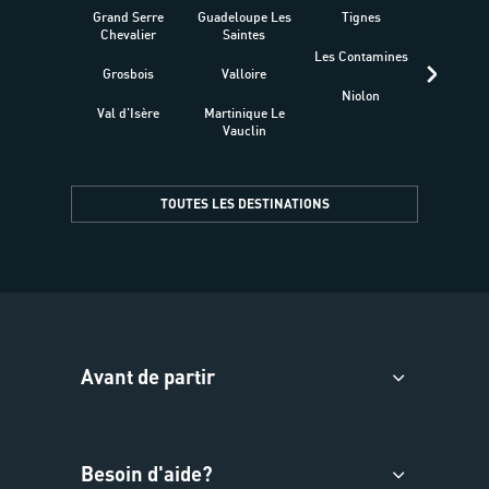
Grand Serre
Guadeloupe Les
Tignes
Sén
Chevalier
Saintes
Les Contamines
Croat
Grosbois
Valloire
Niolon
Hyèr
Val d'Isère
Martinique Le
Presqu
Vauclin
TOUTES LES DESTINATIONS
Avant de partir
Besoin d'aide?