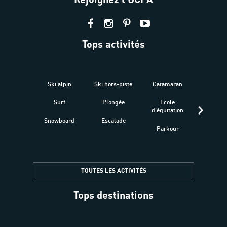
Tops activités
Ski alpin
Ski hors-piste
Catamaran
Kites
Surf
Plongée
Ecole
Raquet
d'équitation
Snowboard
Escalade
Fitness 
Parkour
être
TOUTES LES ACTIVITÉS
Tops destinations