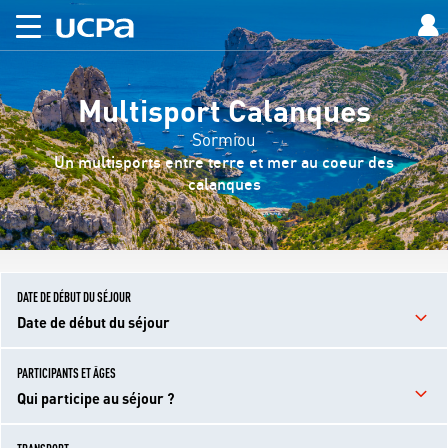
Multisport Calanques
Sormiou
Un multisports entre terre et mer au coeur des
calanques
DATE DE DÉBUT DU SÉJOUR
Date de début du séjour
PARTICIPANTS ET ÂGES
Qui participe au séjour ?