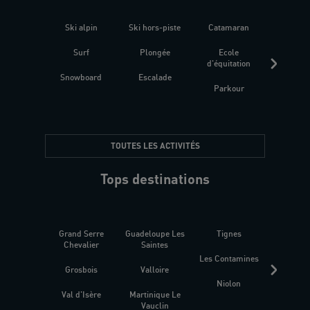
Ski alpin
Ski hors-piste
Catamaran
Kites
Surf
Plongée
Ecole
Raquet
d'équitation
Snowboard
Escalade
Fitness 
Parkour
être
TOUTES LES ACTIVITÉS
Tops destinations
Grand Serre
Guadeloupe Les
Tignes
Sén
Chevalier
Saintes
Les Contamines
Croat
Grosbois
Valloire
Niolon
Hyèr
Val d'Isère
Martinique Le
Presqu
Vauclin