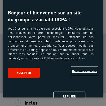
18 - 40 ans
Bonjour et bienvenue sur un site
du groupe associatif UCPA !
Vous êtes sur un site du groupe associatif UCPA. Nous utilisons
SUR SITE
des cookies et d'autres technologies similaires afin de
personnaliser votre parcours, mesurer l'efficacité de nos
CONDITION PHYSIQUE
campagnes et améliorer leur pertinence pour ainsi vous
proposer une meilleure expérience. Vous pouvez modifier vos
Sportif
i
préférences ou vous y opposer à tous moments en cliquant sur
occasionnel
"Gérer mes cookies". En cliquant sur "Autoriser tous les
NIVEAU DE PRATIQUE
cookies", vous consentez à l'utilisation de tous les cookies.
Randonnée -
i
Niveau 2
Gérer mes cookies
ACCEPTER
NIVEAU DE PORTAGE
Niveau de
i
portage 1
REFUSER
Inclus