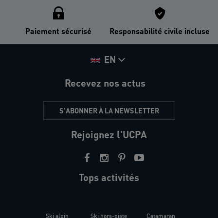
Paiement sécurisé
Responsabilité civile incluse
EN
Recevez nos actus
S'ABONNER À LA NEWSLETTER
Rejoignez l'UCPA
Tops activités
Ski alpin
Ski hors-piste
Catamaran
Kites