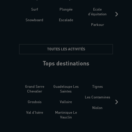
Surf
Plongée
Ecole
Raquet
d'équitation
Snowboard
Escalade
Fitness 
Parkour
être
TOUTES LES ACTIVITÉS
Tops destinations
Grand Serre
Guadeloupe Les
Tignes
Sén
Chevalier
Saintes
Les Contamines
Croat
Grosbois
Valloire
Niolon
Hyèr
Val d'Isère
Martinique Le
Presqu
Vauclin