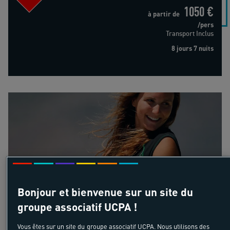
1050 €
à partir de
/pers
Transport Inclus
8 jours 7 nuits
Windsurf Liberté
18-55 ans
Windsurf Liberté
Bonjour et bienvenue sur un site du
Espagne - Canaries - Site de Fuerteventura -
groupe associatif UCPA !
Europe du Sud
Vous êtes sur un site du groupe associatif UCPA. Nous utilisons des