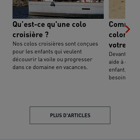
Qu’est-ce qu'une colo
Comment 
croisière ?
colonie 
Nos colos croisières sont conçues
votre enf
pour les enfants qui veulent
Devant l’éte
découvrir la voile ou progresser
aide à chois
dans ce domaine en vacances.
enfant, selo
besoins.
PLUS D'ARTICLES