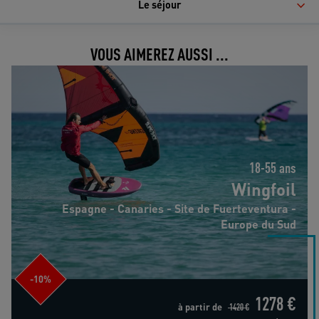
Le séjour
VOUS AIMEREZ AUSSI ...
Wingfoil
18-55 ans
Wingfoil
Espagne - Canaries - Site de Fuerteventura -
Europe du Sud
-10%
1278 €
à partir de
1420 €