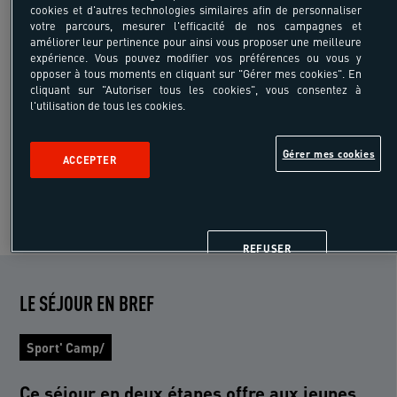
cookies et d'autres technologies similaires afin de personnaliser
votre parcours, mesurer l'efficacité de nos campagnes et
-10%
améliorer leur pertinence pour ainsi vous proposer une meilleure
1098 €
expérience. Vous pouvez modifier vos préférences ou vous y
à partir de
1220 €
opposer à tous moments en cliquant sur "Gérer mes cookies". En
/pers
cliquant sur "Autoriser tous les cookies", vous consentez à
Transport Inclus
l'utilisation de tous les cookies.
8 jours 7 nuits
Gérer mes cookies
ACCEPTER
VOIR PLUS DE SEJOURS
REFUSER
LE SÉJOUR EN BREF
Sport' Camp/
Ce séjour en deux étapes offre aux jeunes