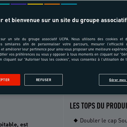
r et bienvenue sur un site du groupe associatif
T ÂGES
TRANSPORT
pe au séjour ?
Choisissez votre ville de départ
sur un site du groupe associatif UCPA. Nous utilisons des cookies et d
es similaires afin de personnaliser votre parcours, mesurer l'efficacité
et améliorer leur pertinence pour ainsi vous proposer une meilleure expérienc
ifier vos préférences ou vous y opposer à tous moments en cliquant sur "Gé
n cliquant sur "Autoriser tous les cookies", vous consentez à l'utilisation de 
Le séjour
Le programme
Le lieu
Les formalités
Avi
EPTER
REFUSER
Gérer mes 
LES TOPS DU PRODU
Doubler le cap So
itable, est