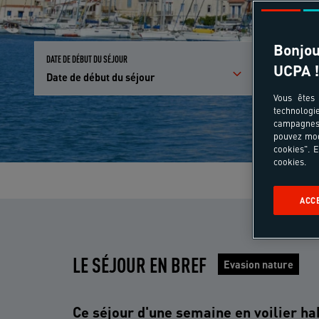
Bonjou
DATE DE DÉBUT DU SÉJOUR
PARTICIPANTS E
UCPA !
Date de début du séjour
Qui partici
Vous êtes 
technologi
campagnes 
pouvez mod
cookies". E
cookies.
ACC
LE SÉJOUR EN BREF
Evasion nature
Ce séjour d'une semaine en voilier hab