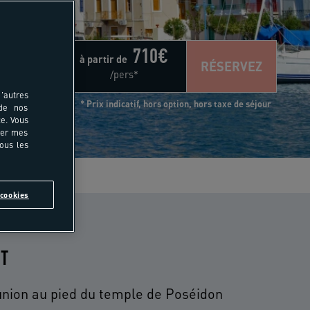
710
€
à partir de
RÉSERVEZ
/pers*
'autres
* Prix indicatif, hors option, hors taxe de séjour
 de nos
e. Vous
rer mes
tous les
s
cookies
IT
union au pied du temple de Poséidon