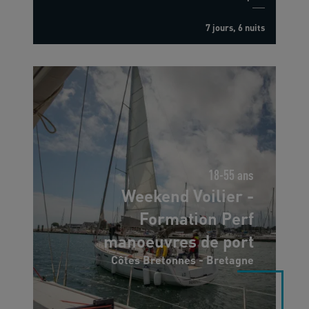
7 jours, 6 nuits
18-55 ans
Weekend Voilier -
Formation Perf
manoeuvres de port
Côtes Bretonnes - Bretagne