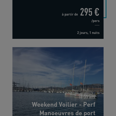
295 €
à partir de
/pers
2 jours, 1 nuits
18-55 ans
Weekend Voilier - Perf
Manoeuvres de port