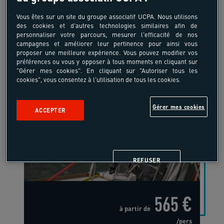
Vous êtes sur un site du groupe associatif UCPA. Nous utilisons
des cookies et d'autres technologies similaires afin de
personnaliser votre parcours, mesurer l'efficacité de nos
campagnes et améliorer leur pertinence pour ainsi vous
proposer une meilleure expérience. Vous pouvez modifier vos
préférences ou vous y opposer à tous moments en cliquant sur
"Gérer mes cookies". En cliquant sur "Autoriser tous les
cookies", vous consentez à l'utilisation de tous les cookies.
18-55 ans
Objectif voilier niveau 4 -
Gérer mes cookies
ACCEPTER
Equipier confirmé, chef de
quart
Côtes Bretonnes - Bretagne
REFUSER
565 €
à partir de
/pers