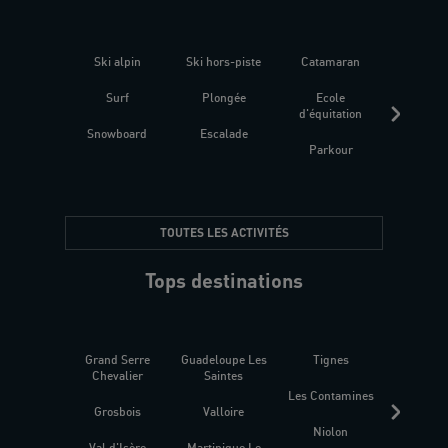
Ski alpin
Ski hors-piste
Catamaran
Kites
Surf
Plongée
Ecole
Raquet
d'équitation
Snowboard
Escalade
Fitness 
Parkour
être
TOUTES LES ACTIVITÉS
Tops destinations
Grand Serre
Guadeloupe Les
Tignes
Sén
Chevalier
Saintes
Les Contamines
Croat
Grosbois
Valloire
Niolon
Hyèr
Val d'Isère
Martinique Le
Presqu