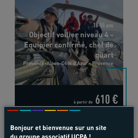
18-55 ans
Objectif voilier niveau 4 -
Equipier confirmé, chef de
quart
Provence-Alpes-Côte d'Azur - Provence
610 €
à partir de
/pers
7 jours, 6 nuits
Bonjour et bienvenue sur un site
du groupe associatif UCPA !