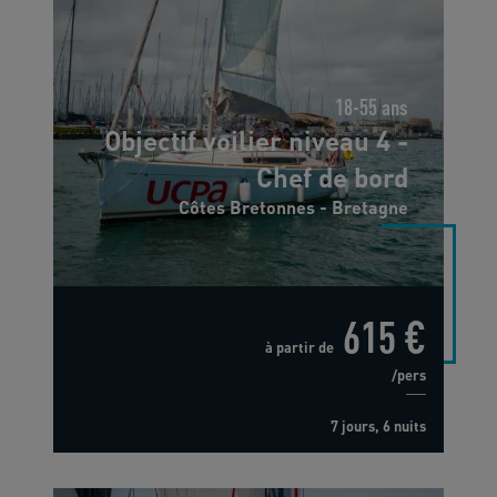
18-55 ans
Objectif voilier niveau 4 -
Chef de bord
Côtes Bretonnes - Bretagne
615 €
à partir de
/pers
7 jours, 6 nuits