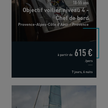
18-55 ans
Objectif voilier niveau 4 -
Chef de bord
Provence-Alpes-Côte d'Azur - Provence
615 €
à partir de
/pers
7 jours, 6 nuits