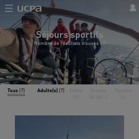
Séjours sportifs
Nombre de résultats trouvés : 7
Tous
(7)
Adulte(s)
(7)
Colos
Jeunes
Famille
(0)
18-30
(0)
(0)