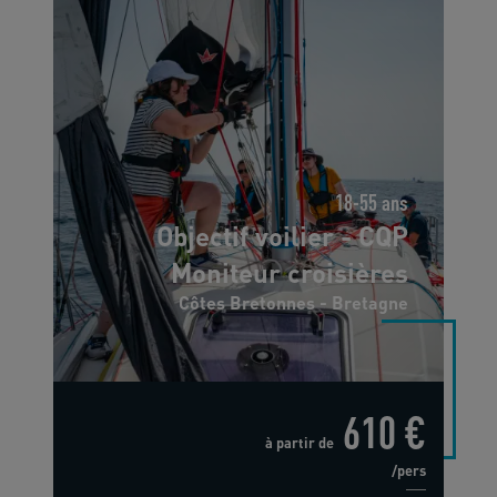
18-55 ans
Objectif voilier - CQP
Moniteur croisières
Côtes Bretonnes - Bretagne
610 €
à partir de
/pers