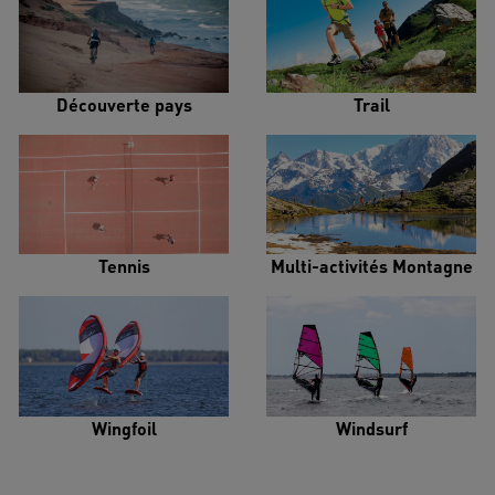
Découverte pays
Trail
Tennis
Multi-activités Montagne
Wingfoil
Windsurf