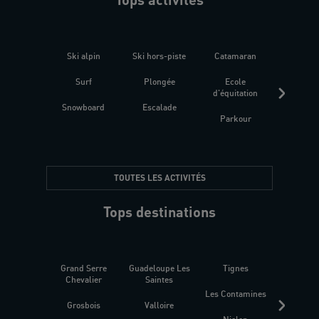
Ski alpin
Ski hors-piste
Catamaran
Kites
Surf
Plongée
Ecole
Raquet
d'équitation
Snowboard
Escalade
Fitness 
Parkour
être
TOUTES LES ACTIVITÉS
Tops destinations
Grand Serre
Guadeloupe Les
Tignes
Sén
Chevalier
Saintes
Les Contamines
Croat
Grosbois
Valloire