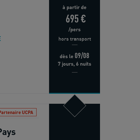
à partir de
695 €
/pers
E
hors transport
09/08
dès
le
7 jours, 6 nuits
Partenaire UCPA
Pays