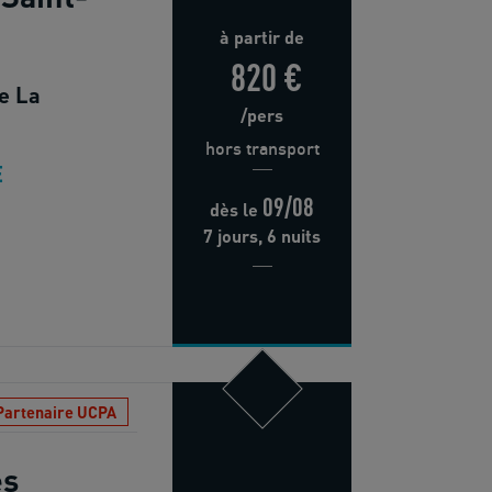
à partir de
820 €
e La
/pers
hors transport
E
09/08
dès
le
7 jours, 6 nuits
Partenaire UCPA
es