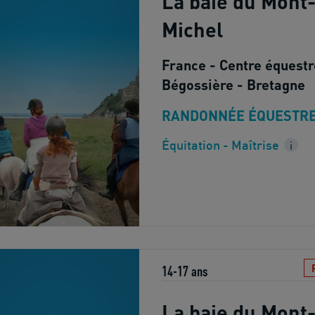
La baie du Mont-
Michel
France - Centre équestr
Bégossière - Bretagne
RANDONNÉE ÉQUESTR
Équitation - Maîtrise
i
14-17 ans
La baie du Mont-