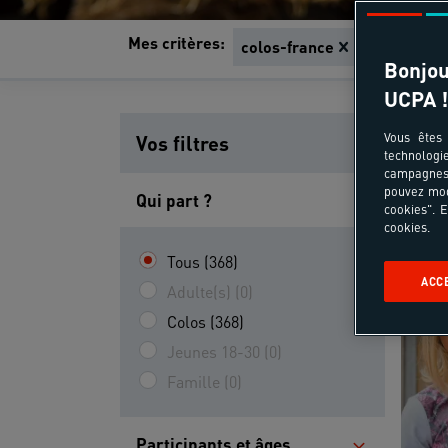
Mes critères:
colos-france
Séjours d
Bonjou
UCPA !
Vous êtes 
Vos filtres
technologi
campagnes 
pouvez mod
Qui part ?
cookies". E
cookies.
Tous (368)
ACC
Adulte(s) (0)
Colos (368)
Jeunes 18-30 (0)
Famille (0)
Participants et âges