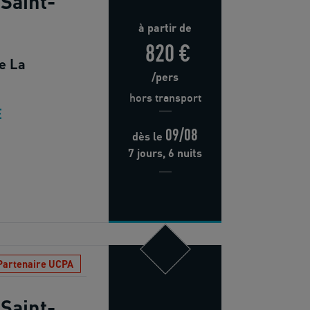
Saint-
à partir de
820 €
e La
/pers
hors transport
E
09/08
dès
le
7 jours, 6 nuits
Partenaire UCPA
Saint-