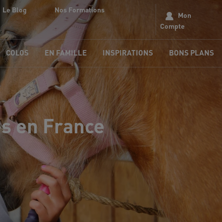
Le Blog
Nos Formations
Mon
Compte
COLOS
EN FAMILLE
INSPIRATIONS
BONS PLANS
es en France