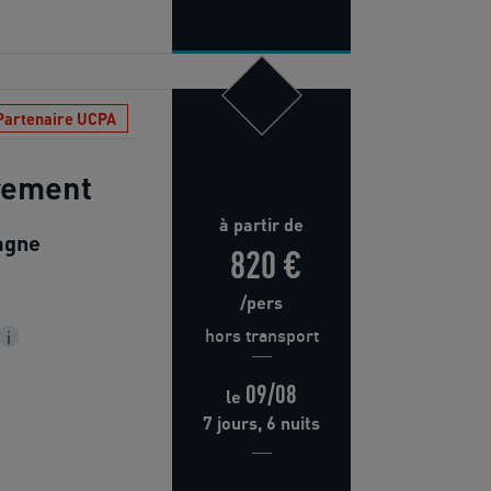
Partenaire UCPA
trement
à partir de
agne
820 €
/pers
hors transport
i
09/08
le
7 jours, 6 nuits