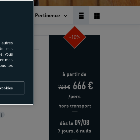
Pertinence
-10%
'autres
 de nos
e. Vous
rer mes
poney
tous les
à partir de
aris - Ile de
666 €
740 €
cookies
/pers
hors transport
i
09/08
dès
le
7 jours, 6 nuits