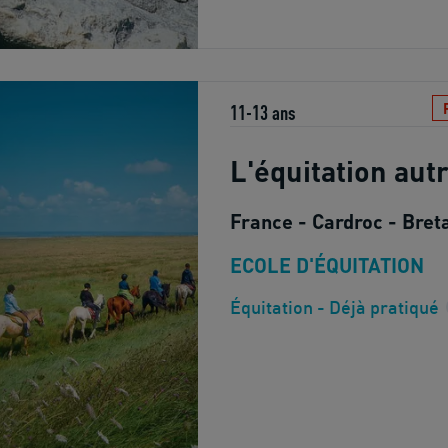
11-13 ans
L'équitation au
France - Cardroc - Bret
ECOLE D'ÉQUITATION
Équitation - Déjà pratiqué