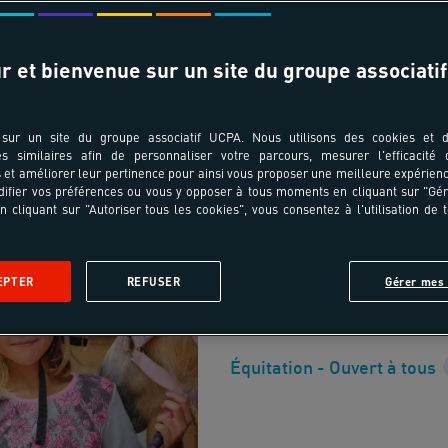
Tout effacer
isponibles uniquement
r et bienvenue sur un site du groupe associatif
sur un site du groupe associatif UCPA. Nous utilisons des cookies et d
6-10 ans
es similaires afin de personnaliser votre parcours, mesurer l'efficacité
et améliorer leur pertinence pour ainsi vous proposer une meilleure expérienc
ifier vos préférences ou vous y opposer à tous moments en cliquant sur "Gé
Full Équitation 
n cliquant sur "Autoriser tous les cookies", vous consentez à l'utilisation de 
France - Bois-le-Roi - P
France
EPTER
REFUSER
Gérer mes 
ECOLE D'ÉQUITATION
Équitation - Ouvert à tous