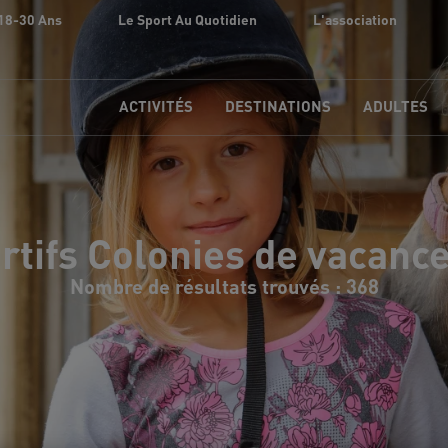
18-30 Ans
Le Sport Au Quotidien
L'association
ACTIVITÉS
DESTINATIONS
ADULTES
rtifs Colonies de vacanc
Nombre de résultats trouvés : 368