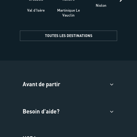
Niolon
Hyèr
Val d'Isère
Martinique Le
Presqu
Vauclin
TOUTES LES DESTINATIONS
Avant de partir
Besoin d'aide?