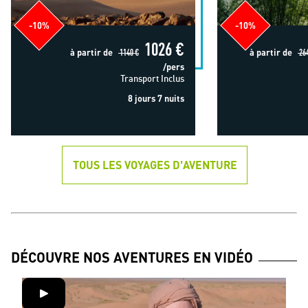
-10%
-10%
1026 €
à partir de
1140 €
à partir de
264
/pers
Transport Inclus
8 jours 7 nuits
TOUS LES VOYAGES D'AVENTURE
DÉCOUVRE NOS AVENTURES EN VIDÉO