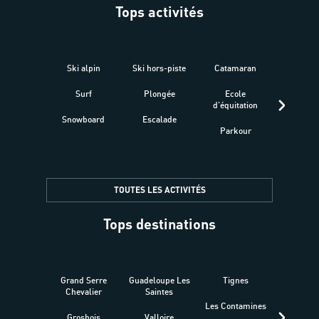
Tops activités
Ski alpin
Ski hors-piste
Catamaran
Kites
Surf
Plongée
Ecole
Raquet
d'équitation
Snowboard
Escalade
Fitness 
Parkour
être
TOUTES LES ACTIVITÉS
Tops destinations
Grand Serre
Guadeloupe Les
Tignes
Sén
Chevalier
Saintes
Les Contamines
Croat
Grosbois
Valloire