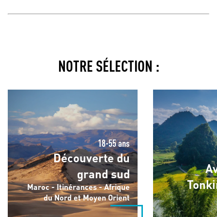
NOTRE SÉLECTION :
Découverte du grand sud
Aventures au Tonki
18-55 ans
Découverte du
Av
grand sud
Tonki
Maroc - Itinérances - Afrique
du Nord et Moyen Orient