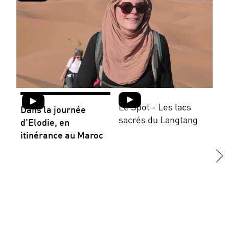
Le Spot - Les lacs
La
Dans la journée
sacrés du Langtang
#E
d'Elodie, en
sé
itinérance au Maroc
tro