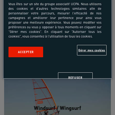
L'ÉTRANGER
Vous êtes sur un site du groupe associatif UCPA. Nous utilisons
des cookies et d'autres technologies similaires afin de
Surf, Kitesurf, catamaran, plongée, tennis ou
personnaliser votre parcours, mesurer l'efficacité de nos
multisports, en mode full sport, détente ou
campagnes et améliorer leur pertinence pour ainsi vous
proposer une meilleure expérience. Vous pouvez modifier vos
découverte … Retrouve-nous cet été en France et à
préférences ou vous y opposer à tous moments en cliquant sur
l'étranger pour partager des vacances sportives.
"Gérer mes cookies". En cliquant sur "Autoriser tous les
cookies", vous consentez à l'utilisation de tous les cookies.
VOIR TOUS LES SÉJOURS EN FRANCE ET À L'ÉTRANGER
Gérer mes cookies
ACCEPTER
REFUSER
Windsurf / Wingsurf