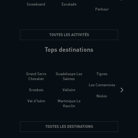
Snowboard
Escalade
Fitness 
Parkour
être
TOUTES LES ACTIVITÉS
Tops destinations
Grand Serre
Guadeloupe Les
Tignes
Sén
Chevalier
Saintes
Les Contamines
Croat
Grosbois
Valloire
Niolon
Hyèr
Val d'Isère
Martinique Le
Presqu
Vauclin
TOUTES LES DESTINATIONS