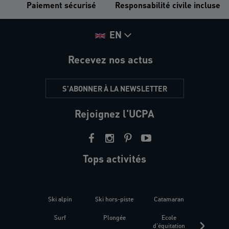
Paiement sécurisé
Responsabilité civile incluse
EN
Recevez nos actus
S'ABONNER À LA NEWSLETTER
Rejoignez l'UCPA
Tops activités
Ski alpin
Ski hors-piste
Catamaran
Kites
Surf
Plongée
Ecole
Raquet
d'équitation