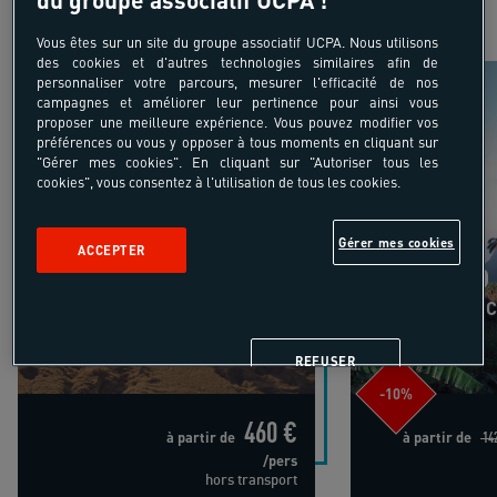
Inscrivez votre Code Partenaire au moment de la
réservation pour découvrir la promotion cachée !
Vous êtes sur un site du groupe associatif UCPA. Nous utilisons
des cookies et d'autres technologies similaires afin de
Break raquettes into the wild
O Barlavento
personnaliser votre parcours, mesurer l'efficacité de nos
campagnes et améliorer leur pertinence pour ainsi vous
proposer une meilleure expérience. Vous pouvez modifier vos
préférences ou vous y opposer à tous moments en cliquant sur
"Gérer mes cookies". En cliquant sur "Autoriser tous les
cookies", vous consentez à l'utilisation de tous les cookies.
18-55 ans
Break raquettes
Gérer mes cookies
ACCEPTER
into the wild
O
Isère - Alpes du Nord
C
REFUSER
-10%
460 €
à partir de
à partir de
142
/pers
hors transport