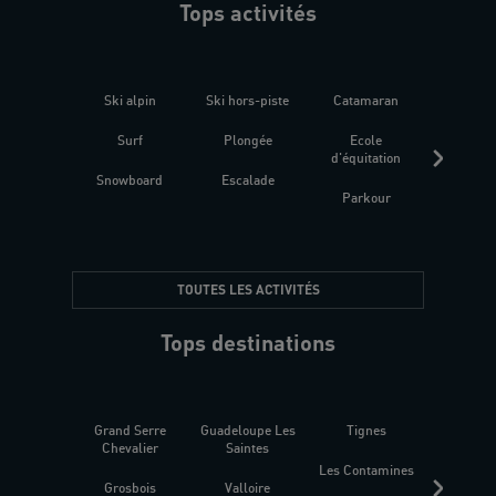
Tops activités
Ski alpin
Ski hors-piste
Catamaran
Kites
Surf
Plongée
Ecole
Raquet
d'équitation
Snowboard
Escalade
Fitness 
Parkour
être
TOUTES LES ACTIVITÉS
Tops destinations
Grand Serre
Guadeloupe Les
Tignes
Sén
Chevalier
Saintes
Les Contamines
Croat
Grosbois
Valloire