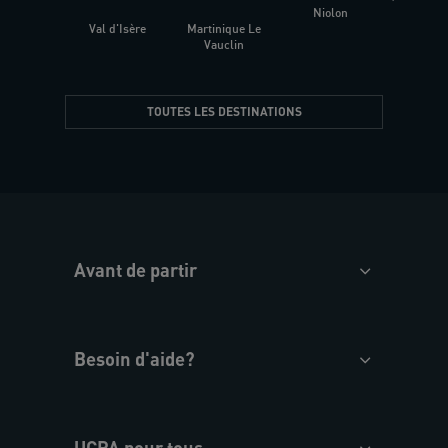
Niolon
Hyèr
Val d'Isère
Martinique Le
Presqu
Vauclin
TOUTES LES DESTINATIONS
Avant de partir
Besoin d'aide?
UCPA pour tous