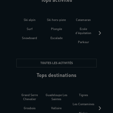
Ski alpin
Ski hors-piste
Catamaran
Kites
Surf
Plongée
Ecole
Raquet
d'équitation
Snowboard
Escalade
Fitness 
Parkour
être
TOUTES LES ACTIVITÉS
Tops destinations
Grand Serre
Guadeloupe Les
Tignes
Sén
Chevalier
Saintes
Les Contamines
Croat
Grosbois
Valloire