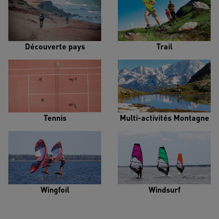
Découverte pays
Trail
Tennis
Multi-activités Montagne
Wingfoil
Windsurf