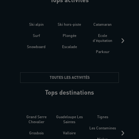
Ski alpin
Ski hors-piste
Catamaran
Kites
Surf
Plongée
Ecole
Raquet
d'équitation
Snowboard
Escalade
Fitness 
Parkour
être
TOUTES LES ACTIVITÉS
Tops destinations
Grand Serre
Guadeloupe Les
Tignes
Sén
Chevalier
Saintes
Les Contamines
Croat
Grosbois
Valloire