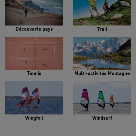
Découverte pays
Trail
Tennis
Multi-activités Montagne
Wingfoil
Windsurf