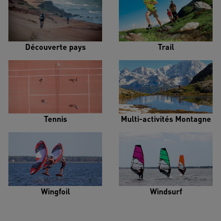
Découverte pays
Trail
Tennis
Multi-activités Montagne
Wingfoil
Windsurf