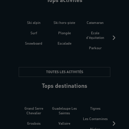
Ski alpin
Ski hors-piste
Catamaran
Kites
Surf
Plongée
Ecole
Raquet
d'équitation
Snowboard
Escalade
Fitness 
Parkour
être
TOUTES LES ACTIVITÉS
Tops destinations
Grand Serre
Guadeloupe Les
Tignes
Sén
Chevalier
Saintes
Les Contamines
Croat
Grosbois
Valloire