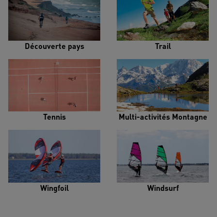
Découverte pays
Trail
Tennis
Multi-activités Montagne
Wingfoil
Windsurf