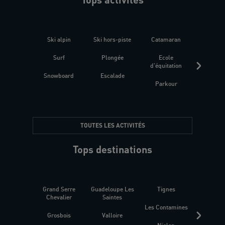
Ski alpin
Ski hors-piste
Catamaran
Kites
Surf
Plongée
Ecole
Raquet
d'équitation
Snowboard
Escalade
Fitness 
Parkour
être
TOUTES LES ACTIVITÉS
Tops destinations
Grand Serre
Guadeloupe Les
Tignes
Sén
Chevalier
Saintes
Les Contamines
Croat
Grosbois
Valloire