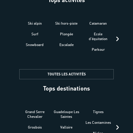
Ski alpin
Ski hors-piste
Catamaran
Kites
Surf
Plongée
Ecole
Raquet
d'équitation
Snowboard
Escalade
Fitness 
Parkour
être
TOUTES LES ACTIVITÉS
Tops destinations
Grand Serre
Guadeloupe Les
Tignes
Sén
Chevalier
Saintes
Les Contamines
Croat
Grosbois
Valloire