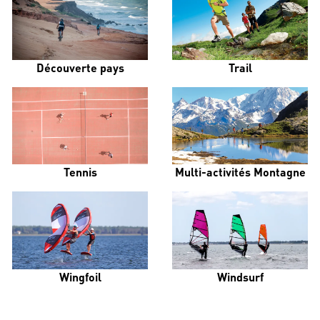
Découverte pays
Trail
Tennis
Multi-activités Montagne
Wingfoil
Windsurf