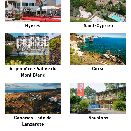
Hyères
Saint-Cyprien
Argentière - Vallée du
Corse
Mont Blanc
Canaries - site de
Soustons
Lanzarote