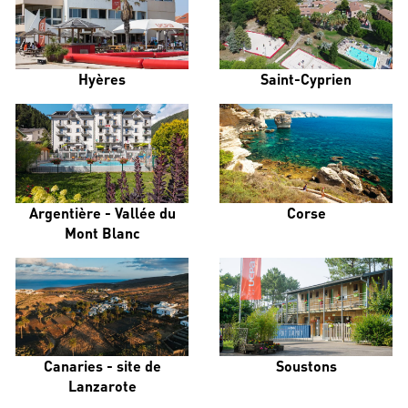
Hyères
Saint-Cyprien
Argentière - Vallée du
Corse
Mont Blanc
Canaries - site de
Soustons
Lanzarote