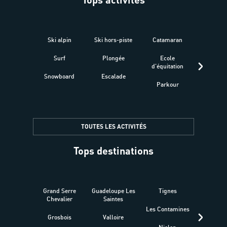
Ski alpin
Ski hors-piste
Catamaran
Kites
Surf
Plongée
Ecole
Raquet
d'équitation
Snowboard
Escalade
Fitness 
Parkour
être
TOUTES LES ACTIVITÉS
Tops destinations
Grand Serre
Guadeloupe Les
Tignes
Sén
Chevalier
Saintes
Les Contamines
Croat
Grosbois
Valloire