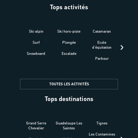
Tops activités
Ski alpin
Ski hors-piste
Catamaran
Kites
Surf
Plongée
Ecole
Raquet
d'équitation
Snowboard
Escalade
Fitness 
Parkour
être
TOUTES LES ACTIVITÉS
Tops destinations
Grand Serre
Guadeloupe Les
Tignes
Sén
Chevalier
Saintes
Les Contamines
Croat