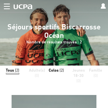
Séjours sportifs Biscarrosse
Océan
Nombre de résultats trouvés : 2
Tous
(2)
Adulte(s)
Colos
(2)
Jeunes
Famille
(0)
18-30
(0)
(0)