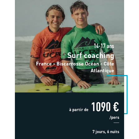
14-17 ans
Surf coaching
France - Biscarrosse Océan - Côte
Atlantique
1090 €
à partir de
/pers
7 jours, 6 nuits