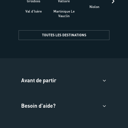
Grosbois
Valloire
Niolon
Hyèr
Val d'Isère
Martinique Le
Presqu
Vauclin
TOUTES LES DESTINATIONS
Avant de partir
Besoin d'aide?