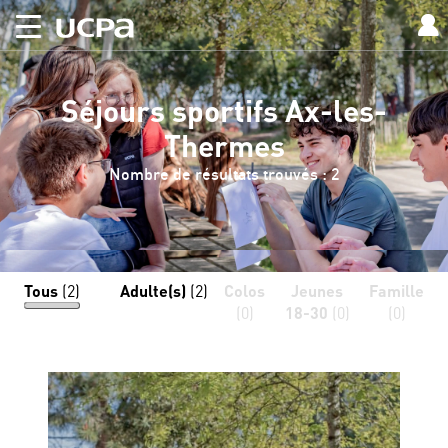
Séjours sportifs Ax-les-
Thermes
Nombre de résultats trouvés : 2
Tous
(2)
Adulte(s)
(2)
Colos
Jeunes
Famille
(0)
18-30
(0)
(0)