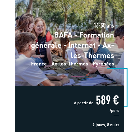
16-55 ans
BAFA - Formation
générale - Internat - Ax-
les-Thermes
France - Ax-les-Thermes - Pyrénées
589 €
à partir de
/pers
9 jours, 8 nuits