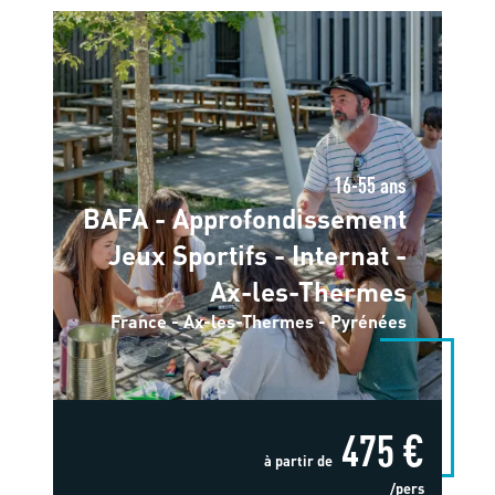
16-55 ans
BAFA - Approfondissement
Jeux Sportifs - Internat -
Ax-les-Thermes
France - Ax-les-Thermes - Pyrénées
475 €
à partir de
/pers