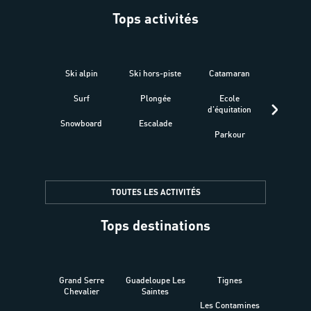
Tops activités
Ski alpin
Ski hors-piste
Catamaran
Kites
Surf
Plongée
Ecole
Raquet
d'équitation
Snowboard
Escalade
Fitness 
Parkour
être
TOUTES LES ACTIVITÉS
Tops destinations
Grand Serre
Guadeloupe Les
Tignes
Sén
Chevalier
Saintes
Les Contamines
Croat