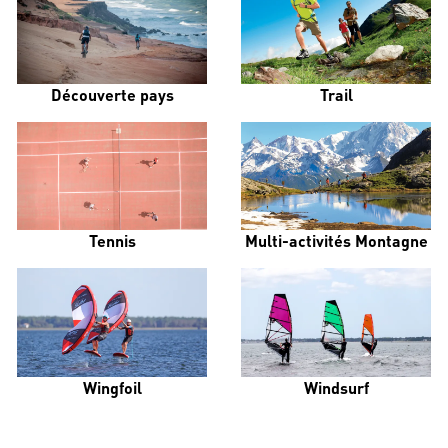
Découverte pays
Trail
Tennis
Multi-activités Montagne
Wingfoil
Windsurf