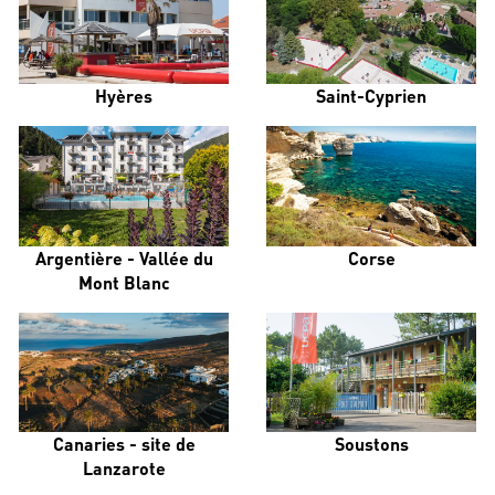
Hyères
Saint-Cyprien
Argentière - Vallée du
Corse
Mont Blanc
Canaries - site de
Soustons
Lanzarote