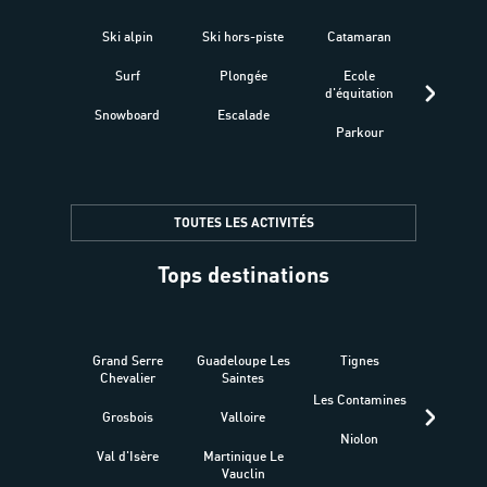
Ski alpin
Ski hors-piste
Catamaran
Kites
Surf
Plongée
Ecole
Raquet
d'équitation
Snowboard
Escalade
Fitness 
Parkour
être
TOUTES LES ACTIVITÉS
Tops destinations
Grand Serre
Guadeloupe Les
Tignes
Sén
Chevalier
Saintes
Les Contamines
Croat
Grosbois
Valloire
Niolon
Hyèr
Val d'Isère
Martinique Le
Presqu
Vauclin