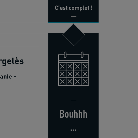
C’est complet !
rgelès
anie -
Bouhhh
...