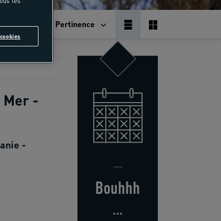
tous les
Pertinence
cookies
 Mer -
anie -
Bouhhh
...