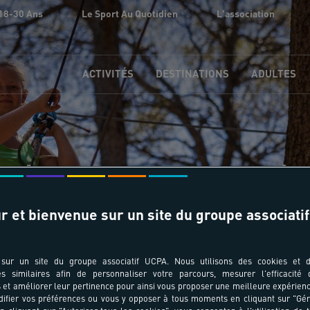
18-30 Ans
Le Sport Au Quotidien
L'association
ACTIVITÉS
DESTINATIONS
ADULTES
Séjours sportifs Argelès
Nombre de résultats trouvés : 2
r et bienvenue sur un site du groupe associatif
sur un site du groupe associatif UCPA. Nous utilisons des cookies et d
es similaires afin de personnaliser votre parcours, mesurer l'efficacité
et améliorer leur pertinence pour ainsi vous proposer une meilleure expérienc
ifier vos préférences ou vous y opposer à tous moments en cliquant sur "Gé