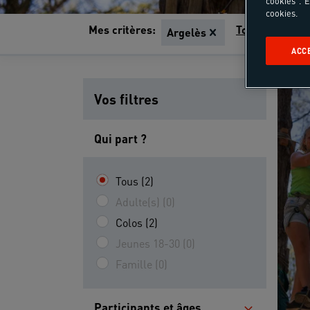
cookies". E
cookies.
Mes critères:
Tout effacer
Argelès
ACC
Vos filtres
Qui part ?
Tous (2)
Adulte(s) (0)
Colos (2)
Jeunes 18-30 (0)
Famille (0)
Participants et âges