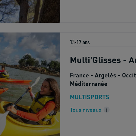
13-17 ans
Multi'Glisses - A
France - Argelès - Occit
Méditerranée
MULTISPORTS
Tous niveaux
i