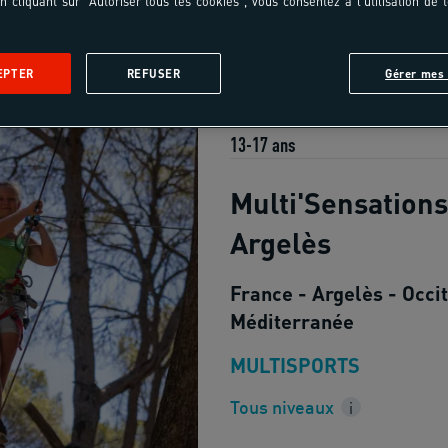
n cliquant sur "Autoriser tous les cookies", vous consentez à l'utilisation de 
EPTER
REFUSER
Gérer mes 
13-17 ans
Multi'Sensations
Argelès
France - Argelès - Occit
Méditerranée
MULTISPORTS
Tous niveaux
i