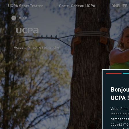
UCPA Sport Trotter
Carte-Cadeau UCPA
ONELIFE 
Aide
>
Accueil
votre recherche
Bonjou
UCPA !
Vous êtes 
technologi
campagnes 
pouvez mod