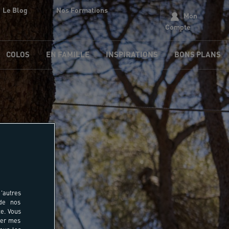
Le Blog
Nos Formations
Mon
Compte
COLOS
EN FAMILLE
INSPIRATIONS
BONS PLANS
'autres
 de nos
e. Vous
rer mes