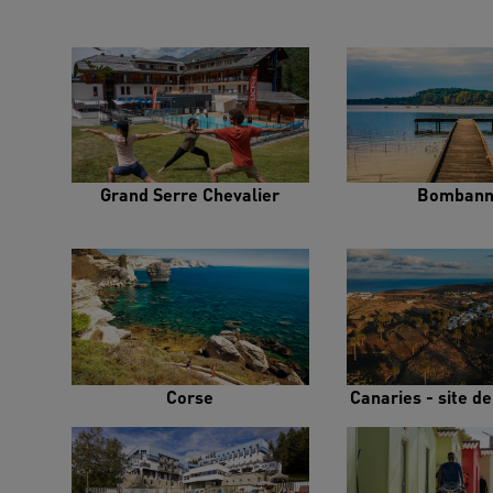
Grand Serre Chevalier
Bombann
Corse
Canaries - site d