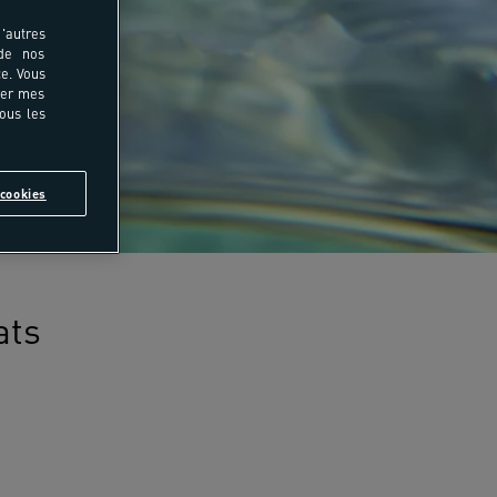
'autres
 de nos
e. Vous
rer mes
tous les
cookies
ats