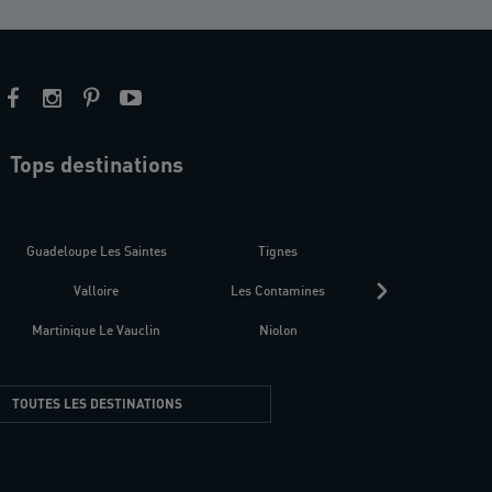
Tops destinations
estre
Guadeloupe Les Saintes
Tignes
Séné
Valloire
Les Contamines
Croatie
Martinique Le Vauclin
Niolon
Hyères Presqu
TOUTES LES DESTINATIONS