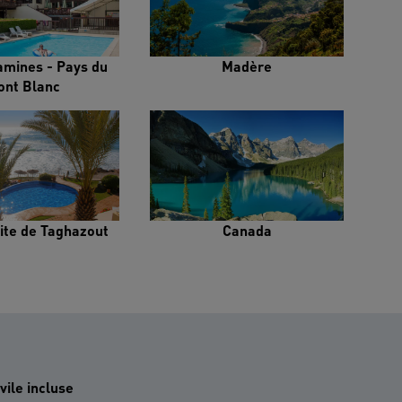
amines - Pays du
Madère
ont Blanc
ite de Taghazout
Canada
vile incluse