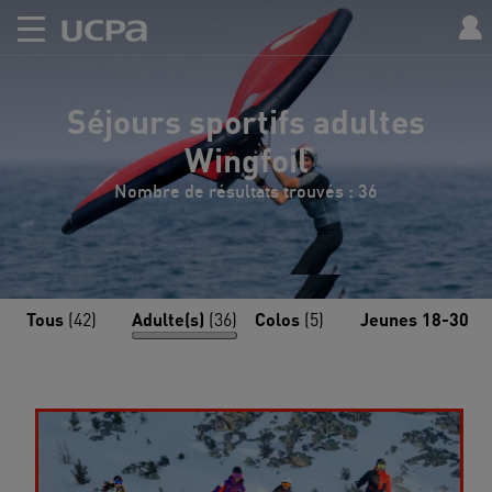
Séjours sportifs adultes
Wingfoil
Nombre de résultats trouvés : 36
Tous
(42)
Adulte(s)
(36)
Colos
(5)
Jeunes 18-30
(1