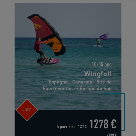
18-55 ans
Wingfoil
Espagne - Canaries - Site de
Fuerteventura - Europe du Sud
-10%
1278 €
à partir de
1420 €
/pers