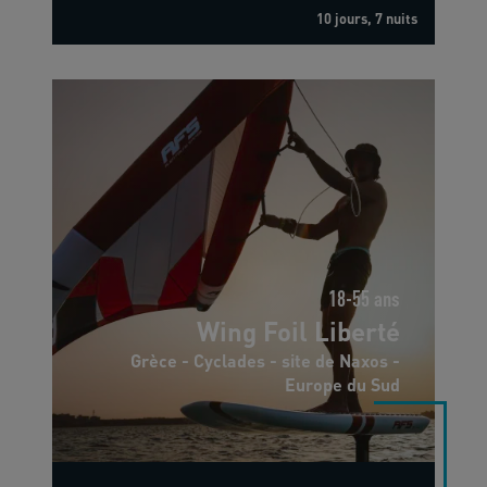
10 jours, 7 nuits
18-55 ans
Wing Foil Liberté
Grèce - Cyclades - site de Naxos -
Europe du Sud