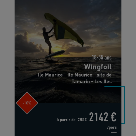
18-55 ans
Wingfoil
Ile Maurice - Ile Maurice - site de
Tamarin - Les Iles
-10%
2142 €
à partir de
2380 €
/pers