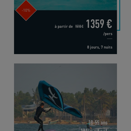
-10%
1359 €
à partir de
1510 €
/pers
8 jours, 7 nuits
18-55 ans