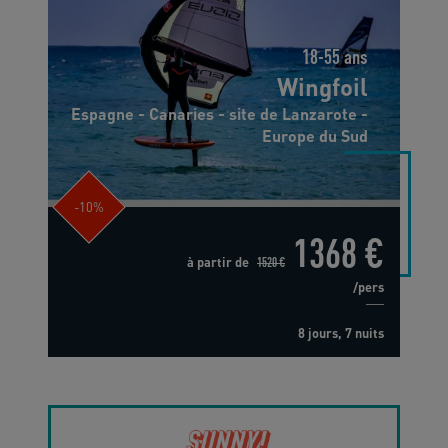
18-55 ans
Wingfoil
Espagne - Canaries - site de Lanzarote -
Europe du Sud
-10%
1368 €
à partir de
1520 €
/pers
8 jours, 7 nuits