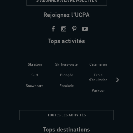
Rejoignez l'UCPA
Tops activités
Ski alpin
Ski hors-piste
Catamaran
Kites
Surf
Plongée
Ecole
Raquet
d'équitation
Snowboard
Escalade
Fitness 
Parkour
être
TOUTES LES ACTIVITÉS
Tops destinations