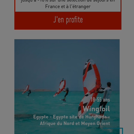
France et à l'étranger
J'en profite
18-55 ans
Wingfoil
Egypte - Egypte site de Hurghada -
Afrique du Nord et Moyen Orient