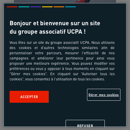
Bonjour et bienvenue sur un site
du groupe associatif UCPA !
18-55 ans
Full Wingfoil à la
Vous êtes sur un site du groupe associatif UCPA. Nous utilisons
des cookies et d'autres technologies similaires afin de
presqu'île de Giens
personnaliser votre parcours, mesurer l'efficacité de nos
campagnes et améliorer leur pertinence pour ainsi vous
France - Hyères - Côte d'Azur
proposer une meilleure expérience. Vous pouvez modifier vos
préférences ou vous y opposer à tous moments en cliquant sur
"Gérer mes cookies". En cliquant sur "Autoriser tous les
cookies", vous consentez à l'utilisation de tous les cookies.
1110 €
Gérer mes cookies
à partir de
ACCEPTER
/pers
7 jours, 6 nuits
REFUSER