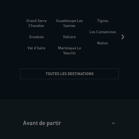
Grand Serre
Guadeloupe Les
Tignes
Sén
Chevalier
Saintes
Les Contamines
Croat
Grosbois
Valloire
Niolon
Hyèr
Val d'Isère
Martinique Le
Presqu
Vauclin
TOUTES LES DESTINATIONS
Avant de partir