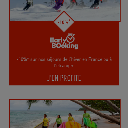
*
-10%
-10%* sur nos séjours de l'hiver en France ou à
l'étranger.
J'EN PROFITE