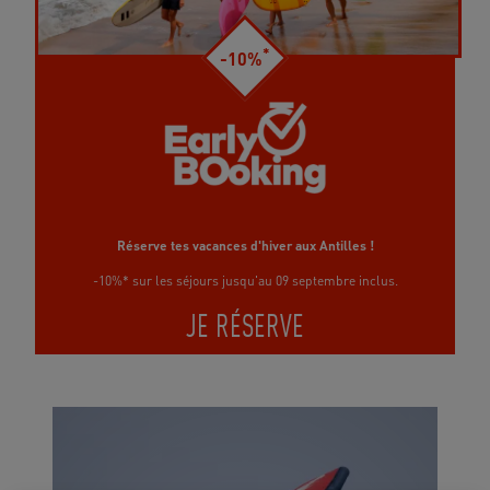
*
-10%
Réserve tes vacances d'hiver aux Antilles !
-10%* sur les séjours jusqu'au 09 septembre inclus.
JE RÉSERVE