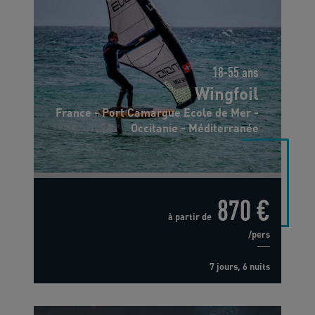
18-55 ans
Wingfoil
France - Port Camargue Ecole de Mer -
Occitanie - Méditerranée
870 €
à partir de
/pers
7 jours, 6 nuits