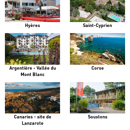
Hyères
Saint-Cyprien
Argentière - Vallée du
Corse
Mont Blanc
Canaries - site de
Soustons
Lanzarote