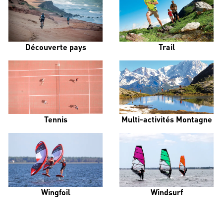
Découverte pays
Trail
Tennis
Multi-activités Montagne
Wingfoil
Windsurf