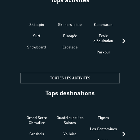
Ski alpin
Ski hors-piste
Catamaran
Kites
Surf
Plongée
Ecole
Raquet
d'équitation
Snowboard
Escalade
Fitness 
Parkour
être
TOUTES LES ACTIVITÉS
Tops destinations
Grand Serre
Guadeloupe Les
Tignes
Sén
Chevalier
Saintes
Les Contamines
Croat
Grosbois
Valloire