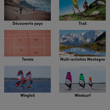
Découverte pays
Trail
Tennis
Multi-activités Montagne
Wingfoil
Windsurf