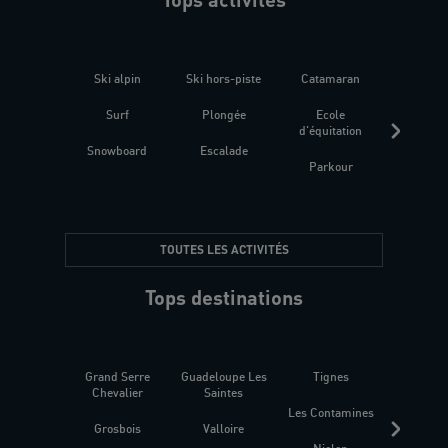
Ski alpin
Ski hors-piste
Catamaran
Kites
Surf
Plongée
Ecole
Raquet
d'équitation
Snowboard
Escalade
Fitness 
Parkour
être
TOUTES LES ACTIVITÉS
Tops destinations
Grand Serre
Guadeloupe Les
Tignes
Sén
Chevalier
Saintes
Les Contamines
Croat
Grosbois
Valloire