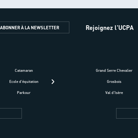
Rejoignez l'UCPA
'ABONNER À LA NEWSLETTER
Catamaran
Kitesurf
Grand Serre Chevalier
Trek-Randonnée péd
Ecole d'équitation
Raquettes
Grosbois
Parapente
Parkour
Fitness bien-être
Val d'Isère
Plongée