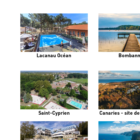
Lacanau Océan
Bombann
Saint-Cyprien
Canaries - site d