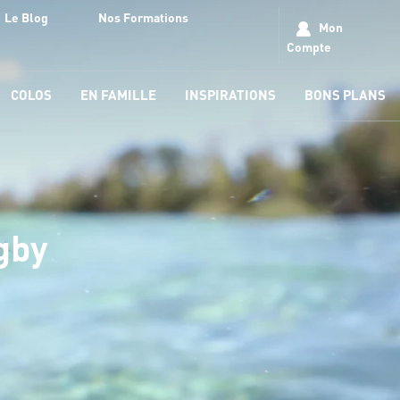
Le Blog
Nos Formations
Mon
Compte
COLOS
EN FAMILLE
INSPIRATIONS
BONS PLANS
gby