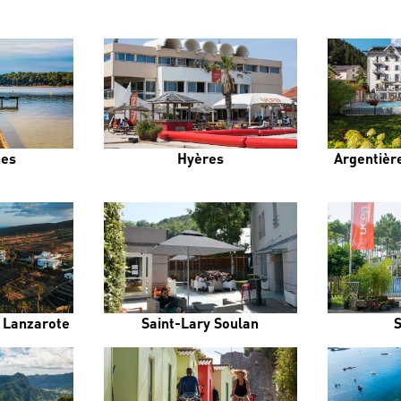
es
Hyères
Argentière
e Lanzarote
Saint-Lary Soulan