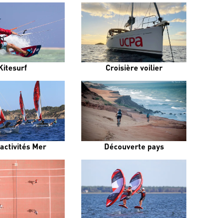
Kitesurf
Croisière voilier
activités Mer
Découverte pays