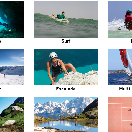
e
Surf
n
Escalade
Multi-