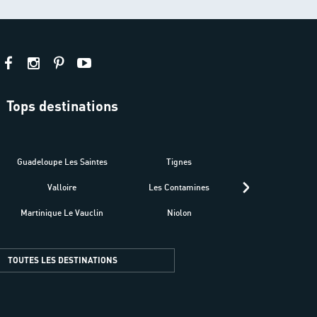
Tops destinations
estre
Guadeloupe Les Saintes
Tignes
Séné
Valloire
Les Contamines
Croatie
Martinique Le Vauclin
Niolon
Hyères Presqu
TOUTES LES DESTINATIONS