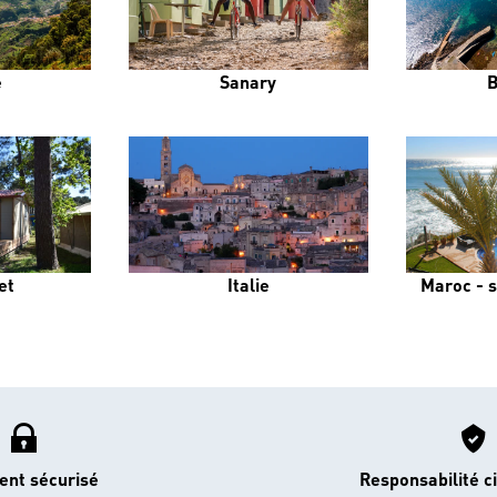
e
Sanary
B
et
Italie
Maroc - s
ent sécurisé
Responsabilité ci