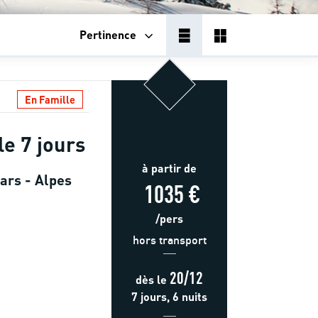
Pertinence
En Famille
le 7 jours
à partir de
dars - Alpes
1035 €
/pers
hors transport
20/12
dès
le
7 jours, 6 nuits