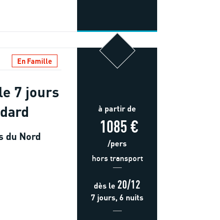
En Famille
le 7 jours
ndard
à partir de
1085 €
es du Nord
/pers
hors transport
20/12
dès
le
7 jours, 6 nuits