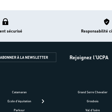
ent sécurisé
Responsabilité ci
Rejoignez l'UCPA
'ABONNER À LA NEWSLETTER
Catamaran
Kitesurf
Grand Serre Chevalier
Trek-Randonnée péd
Ecole d'équitation
Raquettes
Grosbois
Parapente
Parkour
Fitness bien-être
Val d'Isère
Plongée