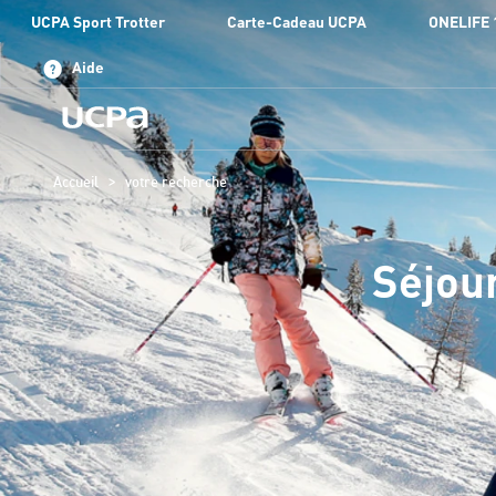
UCPA Sport Trotter
Carte-Cadeau UCPA
ONELIFE 
Aide
>
Accueil
votre recherche
Séjour