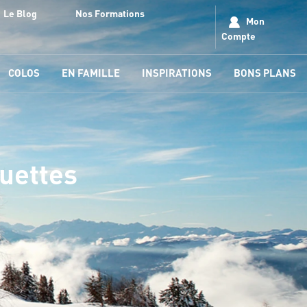
Le Blog
Nos Formations
Mon
Compte
COLOS
EN FAMILLE
INSPIRATIONS
BONS PLANS
quettes