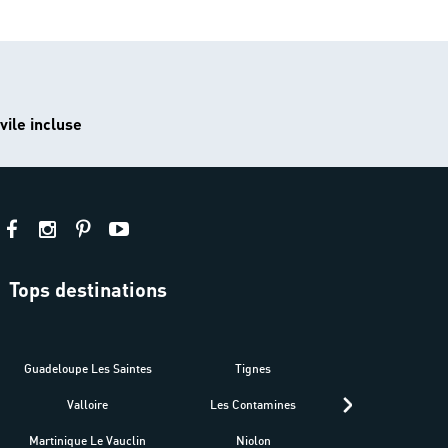
vile incluse
Tops destinations
estre
Guadeloupe Les Saintes
Tignes
Séné
Valloire
Les Contamines
Croatie
Martinique Le Vauclin
Niolon
Hyères Presqu