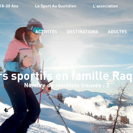
18-30 Ans
Le Sport Au Quotidien
L'association
ACTIVITÉS
DESTINATIONS
ADULTES
s sportifs en famille Ra
Nombre de résultats trouvés : 3