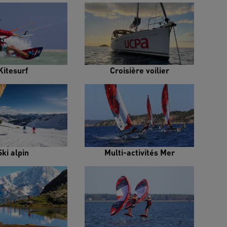
Kitesurf
Croisière voilier
Ski alpin
Multi-activités Mer