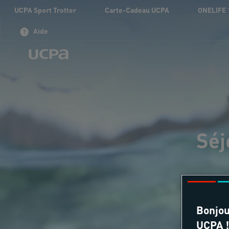
UCPA Sport Trotter
Carte-Cadeau UCPA
ONELIFE 
Aide
Séj
Bonjou
UCPA !