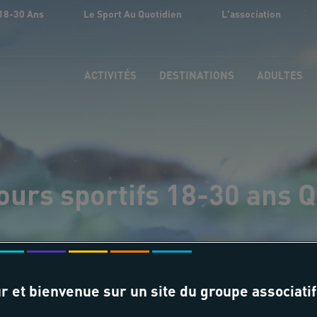
18-30 Ans
Le Sport Au Quotidien
L'association
ACTIVITÉS
DESTINATIONS
ADULTES
ours sportifs 18-30 ans 
r et bienvenue sur un site du groupe associatif