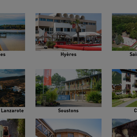
es
Hyères
Sai
e Lanzarote
Soustons
C