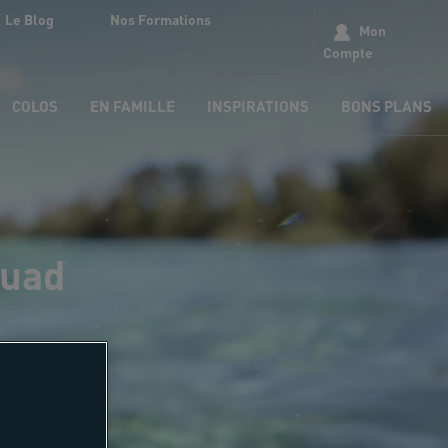
Le Blog
Nos Formations
Mon
Compte
COLOS
EN FAMILLE
INSPIRATIONS
BONS PLANS
Quad