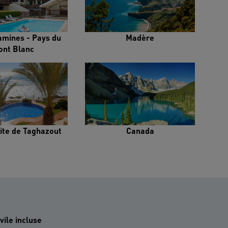
amines - Pays du
Madère
ont Blanc
ite de Taghazout
Canada
vile incluse