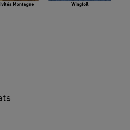
tivités Montagne
Wingfoil
ats