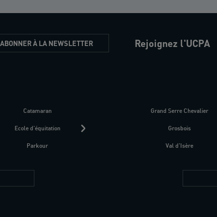
Rejoignez l'UCPA
'ABONNER À LA NEWSLETTER
Catamaran
Kitesurf
Grand Serre Chevalier
Trek-Randonnée péd
Ecole d'équitation
Raquettes
Grosbois
Parapente
Parkour
Fitness bien-être
Val d'Isère
Plongée