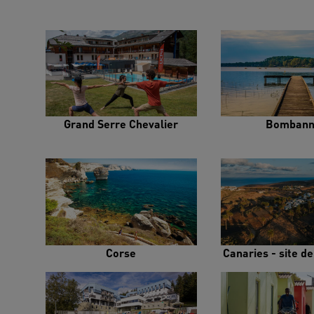
Grand Serre Chevalier
Bombann
Corse
Canaries - site d