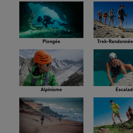
Plongée
Trek-Randonnée
Alpinisme
Escalad