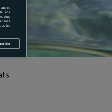
'autres
 de nos
e. Vous
rer mes
tous les
cookies
ats