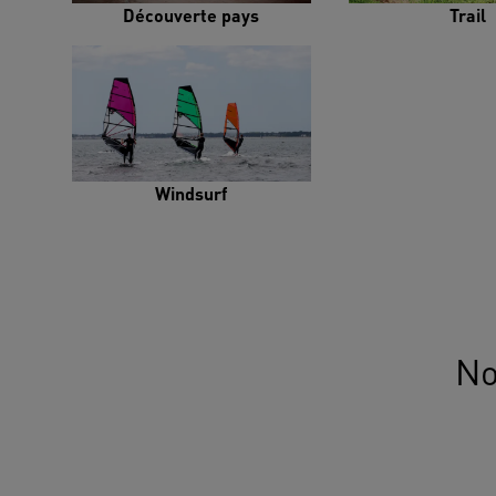
Découverte pays
Trail
Windsurf
No