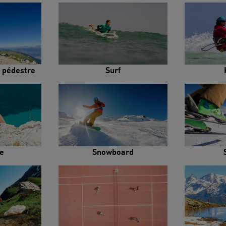
 pédestre
Surf
e
Snowboard