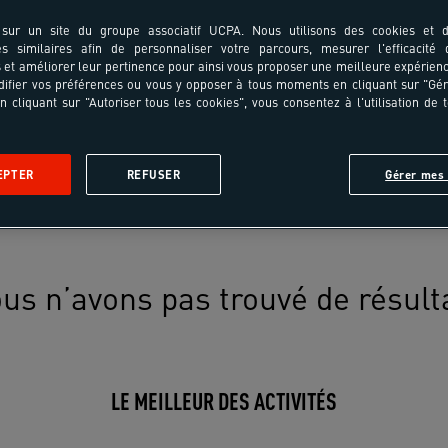
sur un site du groupe associatif UCPA. Nous utilisons des cookies et d
es similaires afin de personnaliser votre parcours, mesurer l'efficacité
et améliorer leur pertinence pour ainsi vous proposer une meilleure expérienc
ifier vos préférences ou vous y opposer à tous moments en cliquant sur "Gé
n cliquant sur "Autoriser tous les cookies", vous consentez à l'utilisation de 
EPTER
REFUSER
Gérer mes 
us n’avons pas trouvé de résult
LE MEILLEUR DES ACTIVITÉS