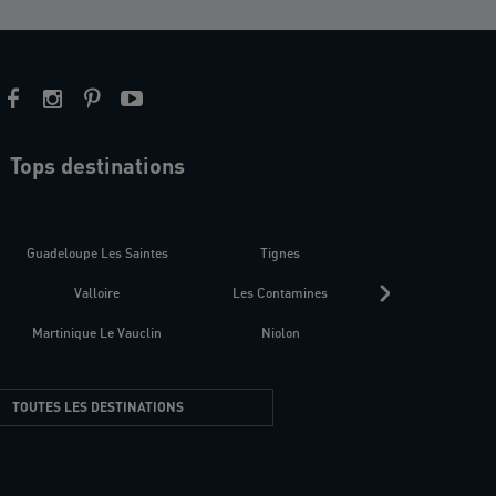
Tops destinations
estre
Guadeloupe Les Saintes
Tignes
Séné
Valloire
Les Contamines
Croatie
Martinique Le Vauclin
Niolon
Hyères Presqu
TOUTES LES DESTINATIONS