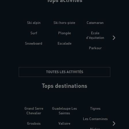
Ski alpin
Ski hors-piste
Catamaran
Kites
Surf
Plongée
Ecole
Raquet
d'équitation
Snowboard
Escalade
Fitness 
Parkour
être
TOUTES LES ACTIVITÉS
Tops destinations
Grand Serre
Guadeloupe Les
Tignes
Sén
Chevalier
Saintes
Les Contamines
Croat
Grosbois
Valloire