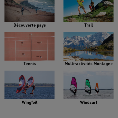
Découverte pays
Trail
Tennis
Multi-activités Montagne
Wingfoil
Windsurf