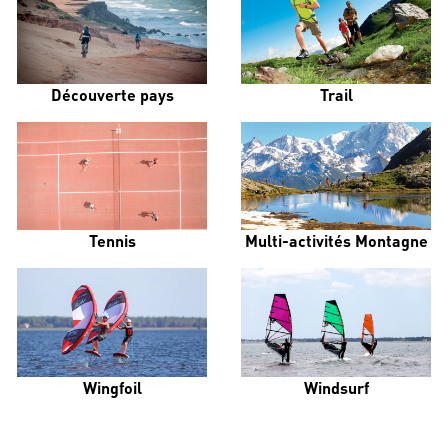
Découverte pays
Trail
Tennis
Multi-activités Montagne
Wingfoil
Windsurf