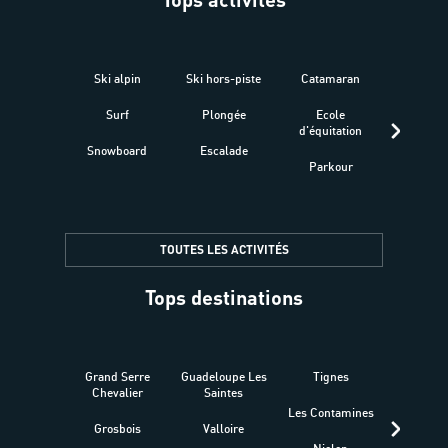
Ski alpin
Ski hors-piste
Catamaran
Kites
Surf
Plongée
Ecole
Raquet
d'équitation
Snowboard
Escalade
Fitness 
Parkour
être
TOUTES LES ACTIVITÉS
Tops destinations
Grand Serre
Guadeloupe Les
Tignes
Sén
Chevalier
Saintes
Les Contamines
Croat
Grosbois
Valloire