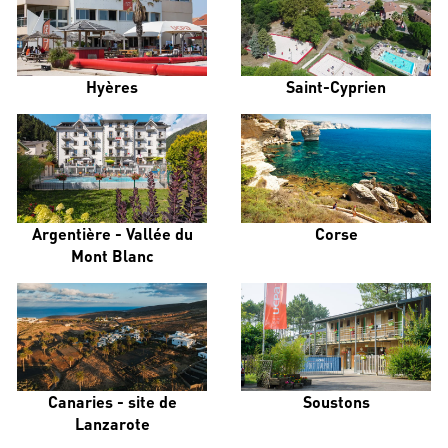
Hyères
Saint-Cyprien
Argentière - Vallée du
Corse
Mont Blanc
Canaries - site de
Soustons
Lanzarote