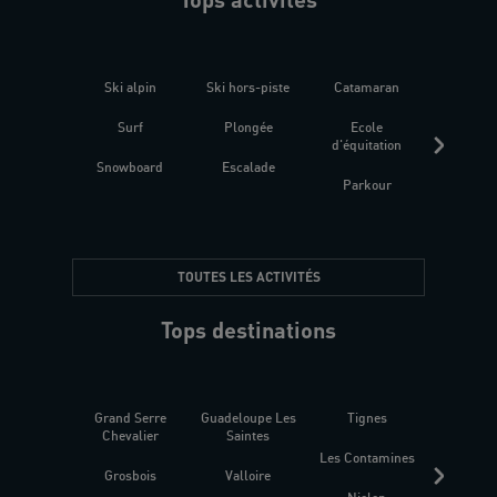
Ski alpin
Ski hors-piste
Catamaran
Kites
Surf
Plongée
Ecole
Raquet
d'équitation
Snowboard
Escalade
Fitness 
Parkour
être
TOUTES LES ACTIVITÉS
Tops destinations
Grand Serre
Guadeloupe Les
Tignes
Sén
Chevalier
Saintes
Les Contamines
Croat
Grosbois
Valloire