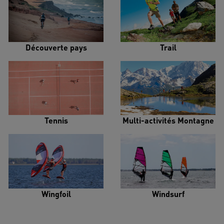
Découverte pays
Trail
Tennis
Multi-activités Montagne
Wingfoil
Windsurf