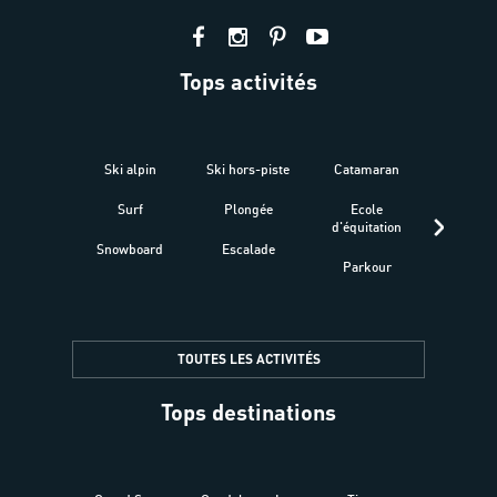
Tops activités
Ski alpin
Ski hors-piste
Catamaran
Kites
Surf
Plongée
Ecole
Raquet
d'équitation
Snowboard
Escalade
Fitness 
Parkour
être
TOUTES LES ACTIVITÉS
Tops destinations