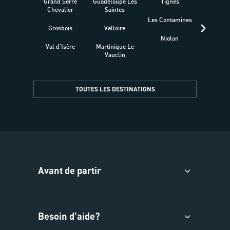
Grand Serre
Guadeloupe Les
Tignes
Sén
Chevalier
Saintes
Les Contamines
Croat
Grosbois
Valloire
Niolon
Hyèr
Val d'Isère
Martinique Le
Presqu
Vauclin
TOUTES LES DESTINATIONS
Avant de partir
Besoin d'aide?