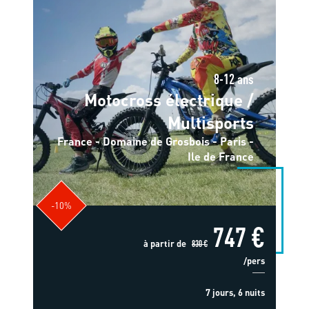
8-12 ans
Motocross électrique /
Multisports
France - Domaine de Grosbois - Paris -
Ile de France
-10%
747 €
à partir de
830 €
/pers
7 jours, 6 nuits