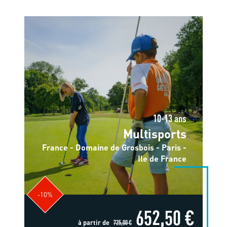
10-13 ans
Multisports
France - Domaine de Grosbois - Paris -
Ile de France
-10%
652,50 €
à partir de
725,00 €