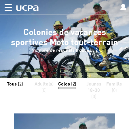
Colonies de vacances
sportives Moto tout-terrain
Nombre de résultats trouvés : 2
Tous
(2)
Adulte(s)
Colos
(2)
Jeunes
Famille
(0)
18-30
(0)
(0)