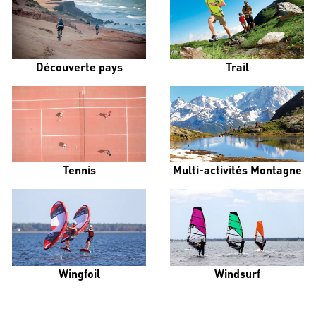
Découverte pays
Trail
Tennis
Multi-activités Montagne
Wingfoil
Windsurf