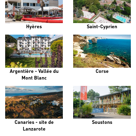
Hyères
Saint-Cyprien
Argentière - Vallée du
Corse
Mont Blanc
Canaries - site de
Soustons
Lanzarote