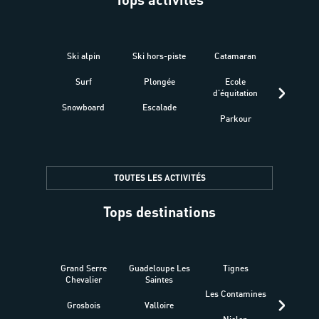
Ski alpin
Ski hors-piste
Catamaran
Kites
Surf
Plongée
Ecole
Raquet
d'équitation
Snowboard
Escalade
Fitness 
Parkour
être
TOUTES LES ACTIVITÉS
Tops destinations
Grand Serre
Guadeloupe Les
Tignes
Sén
Chevalier
Saintes
Les Contamines
Croat
Grosbois
Valloire