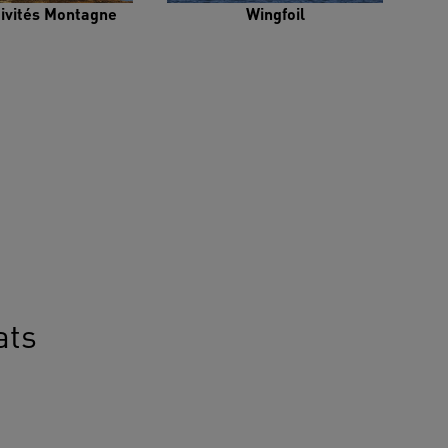
tivités Montagne
Wingfoil
ats