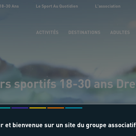
18-30 Ans
Le Sport Au Quotidien
L'association
ACTIVITÉS
DESTINATIONS
ADULTES
rs sportifs 18-30 ans Dr
r et bienvenue sur un site du groupe associatif