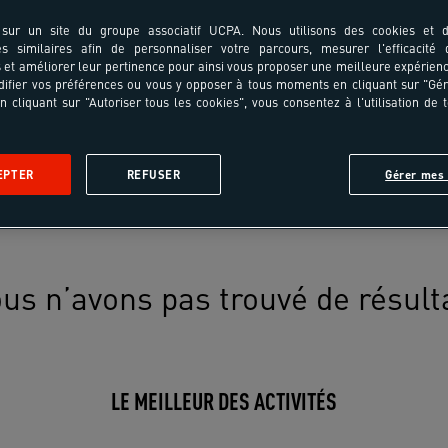
sur un site du groupe associatif UCPA. Nous utilisons des cookies et d
es similaires afin de personnaliser votre parcours, mesurer l'efficacité
et améliorer leur pertinence pour ainsi vous proposer une meilleure expérienc
ifier vos préférences ou vous y opposer à tous moments en cliquant sur "Gé
n cliquant sur "Autoriser tous les cookies", vous consentez à l'utilisation de 
EPTER
REFUSER
Gérer mes 
us n’avons pas trouvé de résult
LE MEILLEUR DES ACTIVITÉS