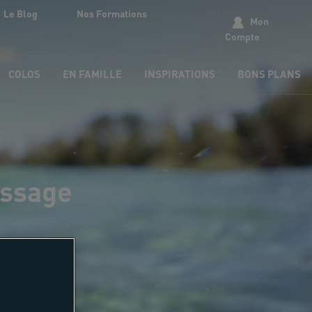
Le Blog
Nos Formations
Mon
Compte
COLOS
EN FAMILLE
INSPIRATIONS
BONS PLANS
essage