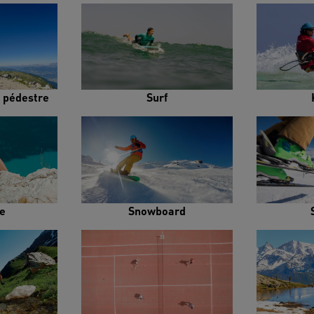
 pédestre
Surf
e
Snowboard