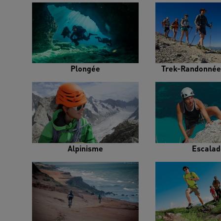
Plongée
Trek-Randonnée
Alpinisme
Escalad