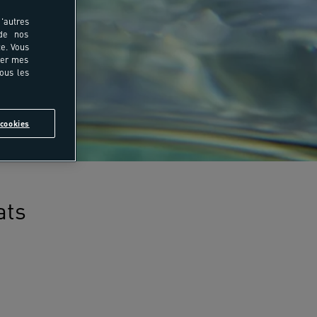
'autres
 de nos
e. Vous
rer mes
tous les
cookies
ats