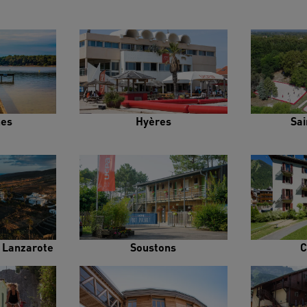
es
Hyères
Sai
e Lanzarote
Soustons
C