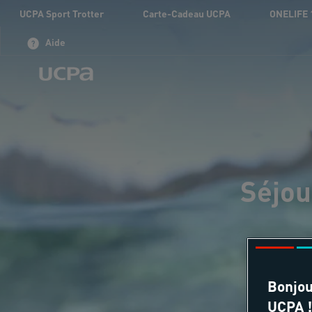
UCPA Sport Trotter
Carte-Cadeau UCPA
ONELIFE 
Aide
Séjou
Bonjou
UCPA !