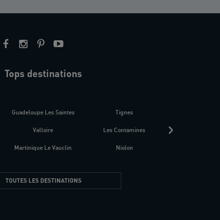
Tops destinations
estre
Guadeloupe Les Saintes
Tignes
Séné
Valloire
Les Contamines
Croatie
Martinique Le Vauclin
Niolon
Hyères Presqu
TOUTES LES DESTINATIONS