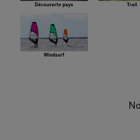
Découverte pays
Trail
Windsurf
No