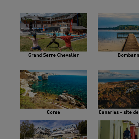
Grand Serre Chevalier
Bombann
Corse
Canaries - site d