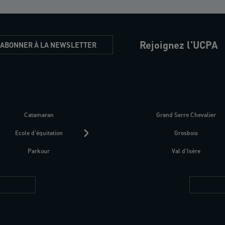
Rejoignez l'UCPA
'ABONNER À LA NEWSLETTER
Catamaran
Kitesurf
Grand Serre Chevalier
Trek-Randonnée péd
Ecole d'équitation
Raquettes
Grosbois
Parapente
Parkour
Fitness bien-être
Val d'Isère
Plongée