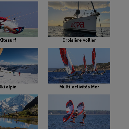
Kitesurf
Croisière voilier
Ski alpin
Multi-activités Mer