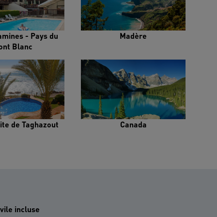
amines - Pays du
Madère
ont Blanc
ite de Taghazout
Canada
vile incluse