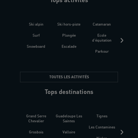
Ski alpin
Ski hors-piste
Catamaran
Kites
Surf
Plongée
Ecole
Raquet
d'équitation
Snowboard
Escalade
Fitness 
Parkour
être
TOUTES LES ACTIVITÉS
Tops destinations
Grand Serre
Guadeloupe Les
Tignes
Sén
Chevalier
Saintes
Les Contamines
Croat
Grosbois
Valloire