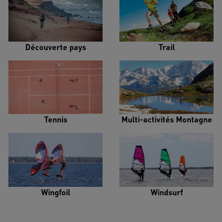
Découverte pays
Trail
Tennis
Multi-activités Montagne
Wingfoil
Windsurf