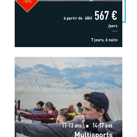
-10%
567 €
à partir de
630 €
/pers
7 jours, 6 nuits
11-13 ans
14-17 ans
Multisports