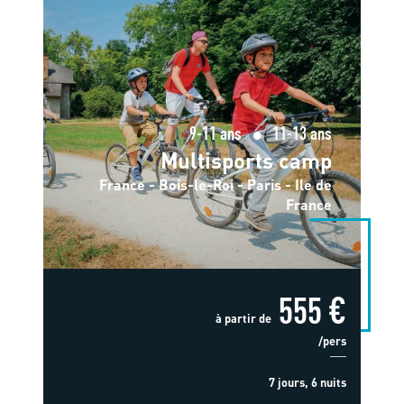
9-11 ans
11-13 ans
Multisports camp
France - Bois-le-Roi - Paris - Ile de
France
555 €
à partir de
/pers
7 jours, 6 nuits