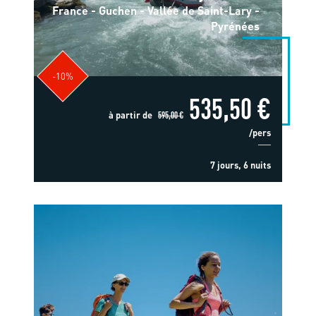
France - Guchen - Vallée de Saint-Lary -
Pyrénées
-10%
535,50 €
à partir de
595,00 €
/pers
7 jours, 6 nuits