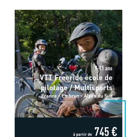
9-11 ans
VTT Freeride école de
pilotage / Multisports
France - Embrun - Alpes du Sud
745 €
à partir de