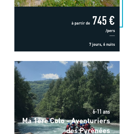
745 €
à partir de
/pers
7 jours, 6 nuits
6-11 ans
Ma 1ère Colo - Aventuriers
des Pyrénées