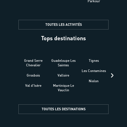
Parkour
être
TOUTES LES ACTIVITÉS
Tops destinations
Grand Serre
Guadeloupe Les
Tignes
Sén
Chevalier
Saintes
Les Contamines
Croat
Grosbois
Valloire
Niolon
Hyèr
Val d'Isère
Martinique Le
Presqu
Vauclin
TOUTES LES DESTINATIONS