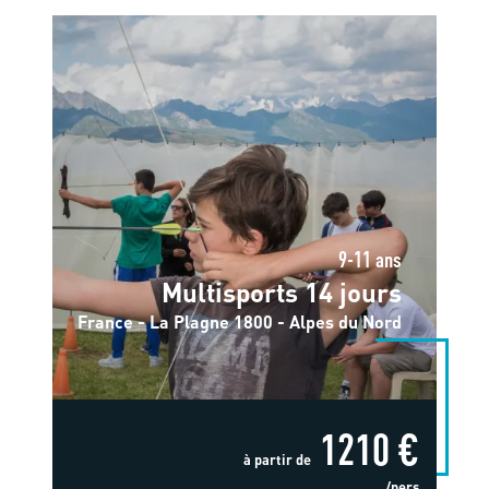
9-11 ans
Multisports 14 jours
France - La Plagne 1800 - Alpes du Nord
1210 €
à partir de
/pers