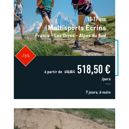
13-17 ans
Multisports Écrins
France - Les Orres - Alpes du Sud
-15%
518,50 €
à partir de
610,00 €
/pers
7 jours, 6 nuits