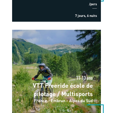
/pers
7 jours, 6 nuits
11-13 ans
VTT Freeride école de
pilotage / Multisports
France - Embrun - Alpes du Sud