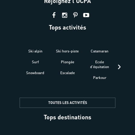
Rejoignez l'UCPA
Tops activités
Ski alpin
Ski hors-piste
Catamaran
Kites
Surf
Plongée
Ecole
Raquet
d'équitation
Snowboard
Escalade
Fitness 
Parkour
être
TOUTES LES ACTIVITÉS
Tops destinations