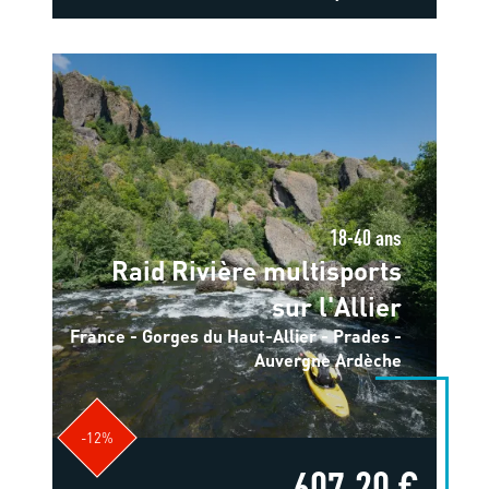
18-40 ans
Raid Rivière multisports
sur l'Allier
France - Gorges du Haut-Allier - Prades -
Auvergne Ardèche
-12%
607,20 €