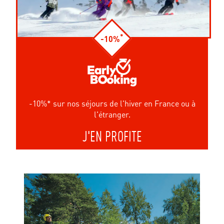
*
-10%
-10%* sur nos séjours de l'hiver en France ou à
l'étranger.
J'EN PROFITE