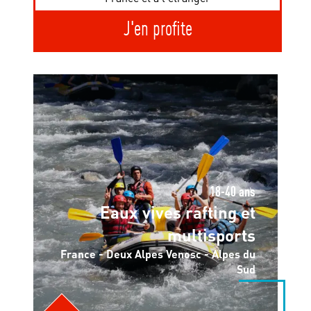
J'en profite
18-40 ans
Eaux vives rafting et
multisports
France - Deux Alpes Venosc - Alpes du
Sud