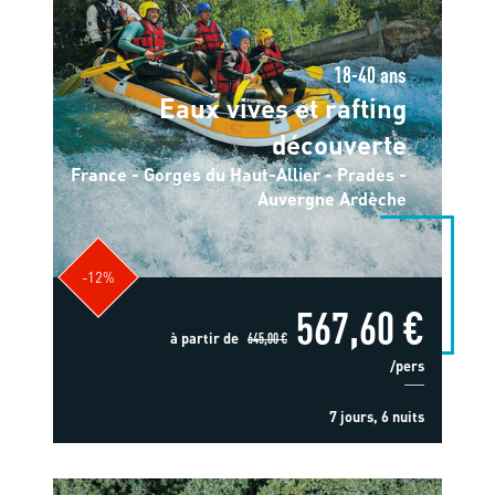
18-40 ans
Eaux vives et rafting
découverte
France - Gorges du Haut-Allier - Prades -
Auvergne Ardèche
-12%
567,60 €
à partir de
645,00 €
/pers
7 jours, 6 nuits