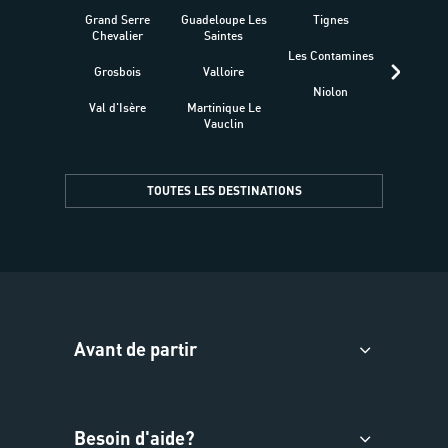
Grand Serre
Guadeloupe Les
Tignes
Sén
Chevalier
Saintes
Les Contamines
Croat
Grosbois
Valloire
Niolon
Hyèr
Val d'Isère
Martinique Le
Presqu
Vauclin
TOUTES LES DESTINATIONS
Avant de partir
Besoin d'aide?