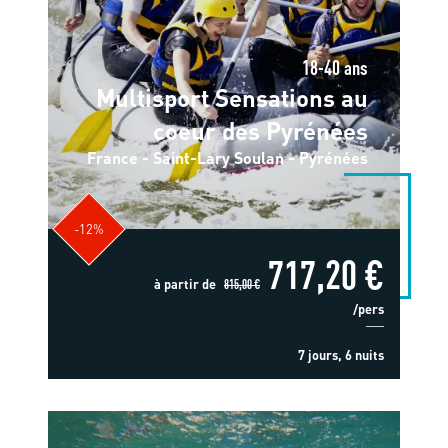
18-40 ans
Multisport Sensations au
coeur des Pyrénées
France - Saint-Lary Soulan - Pyrénées
-12%
717,20 €
à partir de
815,00 €
/pers
7 jours, 6 nuits