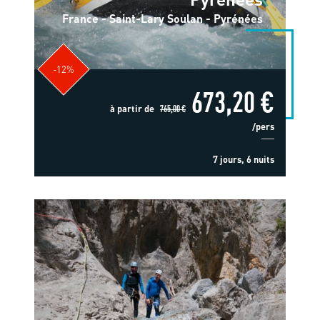
France - Saint-Lary Soulan - Pyrénées
-12%
673,20 €
à partir de
765,00 €
/pers
7 jours, 6 nuits