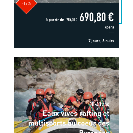
-12%
690,80 €
à partir de
785,00 €
/pers
7 jours, 6 nuits
18-40 ans
Eaux vives rafting et
multisports au coeur des
Pyrénées