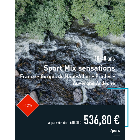
18-40 ans
Sport Mix sensations
France - Gorges du Haut-Allier - Prades -
Auvergne Ardèche
-12%
536,80 €
à partir de
610,00 €
/pers