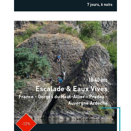
7 jours, 6 nuits
18-40 ans
Escalade & Eaux Vives
France - Gorges du Haut-Allier - Prades -
Auvergne Ardèche
-12%