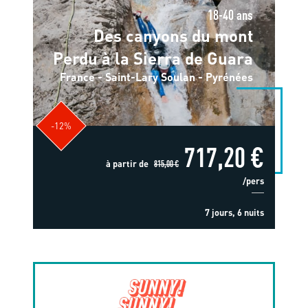
18-40 ans
Des canyons du mont
Perdu à la Sierra de Guara
France - Saint-Lary Soulan - Pyrénées
-12%
717,20 €
à partir de
815,00 €
/pers
7 jours, 6 nuits