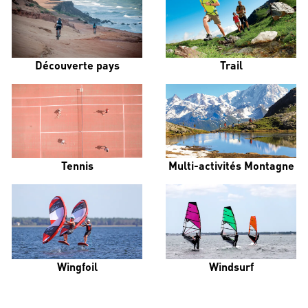
Découverte pays
Trail
Tennis
Multi-activités Montagne
Wingfoil
Windsurf