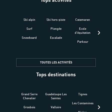
Ski alpin
Ski hors-piste
Catamaran
Kites
Surf
Plongée
Ecole
Raquet
d'équitation
Snowboard
Escalade
Fitness 
Parkour
être
TOUTES LES ACTIVITÉS
Tops destinations
Grand Serre
Guadeloupe Les
Tignes
Sén
Chevalier
Saintes
Les Contamines
Croat
Grosbois
Valloire