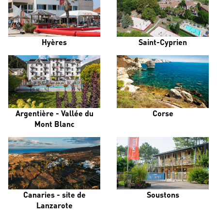
Hyères
Saint-Cyprien
Argentière - Vallée du
Corse
Mont Blanc
Canaries - site de
Soustons
Lanzarote