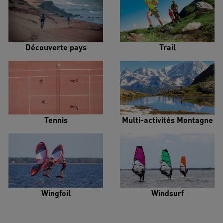
Découverte pays
Trail
Tennis
Multi-activités Montagne
Wingfoil
Windsurf