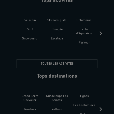
Ski alpin
Ski hors-piste
Catamaran
Kites
Surf
Plongée
Ecole
Raquet
d'équitation
Snowboard
Escalade
Fitness 
Parkour
être
TOUTES LES ACTIVITÉS
Tops destinations
Grand Serre
Guadeloupe Les
Tignes
Sén
Chevalier
Saintes
Les Contamines
Croat
Grosbois
Valloire