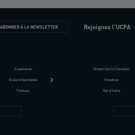
Rejoignez l'UCPA
'ABONNER À LA NEWSLETTER
Catamaran
Kitesurf
Grand Serre Chevalier
Trek-Randonnée péd
Ecole d'équitation
Raquettes
Grosbois
Parapente
Parkour
Fitness bien-être
Val d'Isère
Plongée