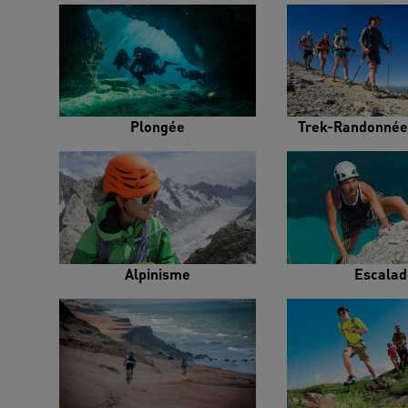
Plongée
Trek-Randonnée
Alpinisme
Escalad