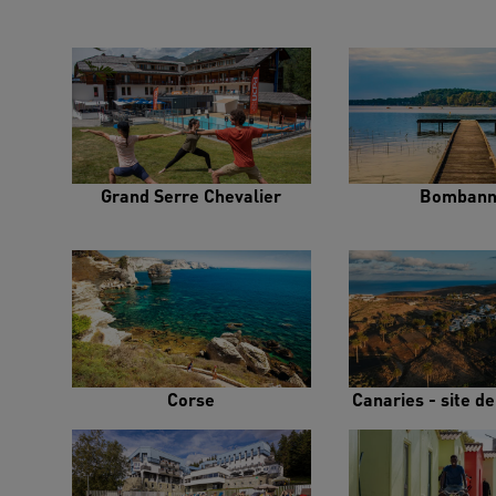
Grand Serre Chevalier
Bombann
Corse
Canaries - site d