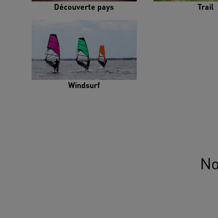
Découverte pays
Trail
Windsurf
No