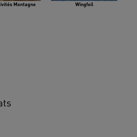
tivités Montagne
Wingfoil
ats