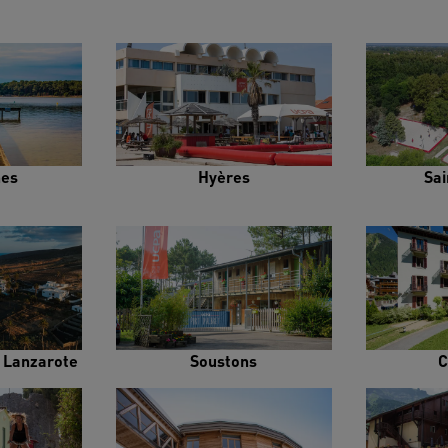
es
Hyères
Sai
e Lanzarote
Soustons
C