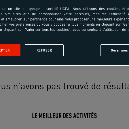
sur un site du groupe associatif UCPA. Nous utilisons des cookies et d
es similaires afin de personnaliser votre parcours, mesurer l'efficacité
et améliorer leur pertinence pour ainsi vous proposer une meilleure expérienc
ifier vos préférences ou vous y opposer à tous moments en cliquant sur "Gé
n cliquant sur "Autoriser tous les cookies", vous consentez à l'utilisation de 
EPTER
REFUSER
Gérer mes 
us n’avons pas trouvé de résult
LE MEILLEUR DES ACTIVITÉS