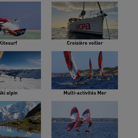
Kitesurf
Croisière voilier
Ski alpin
Multi-activités Mer