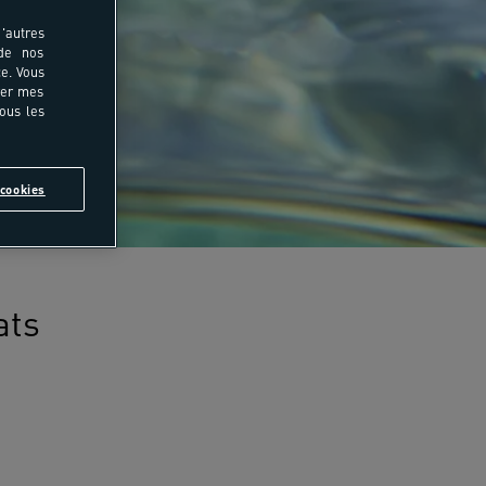
'autres
 de nos
e. Vous
rer mes
tous les
cookies
ats