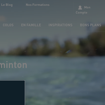
Le Blog
Nos Formations
Mon
Compte
COLOS
EN FAMILLE
INSPIRATIONS
BONS PLANS
dminton