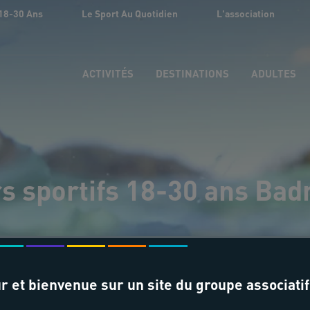
18-30 Ans
Le Sport Au Quotidien
L'association
ACTIVITÉS
DESTINATIONS
ADULTES
s sportifs 18-30 ans Ba
r et bienvenue sur un site du groupe associatif