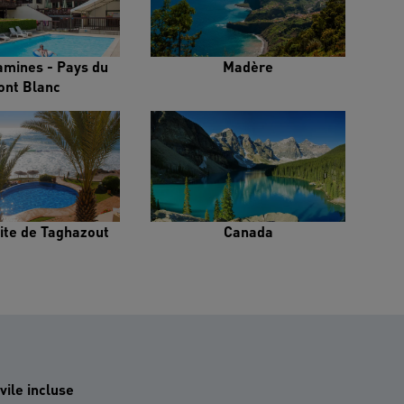
amines - Pays du
Madère
ont Blanc
ite de Taghazout
Canada
vile incluse