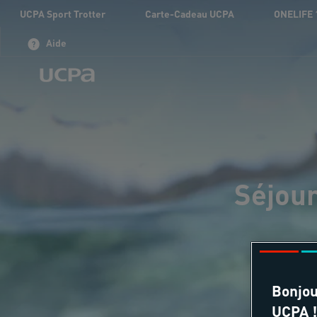
UCPA Sport Trotter
Carte-Cadeau UCPA
ONELIFE 
Aide
Séjour
Bonjou
UCPA !