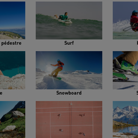
 pédestre
Surf
e
Snowboard