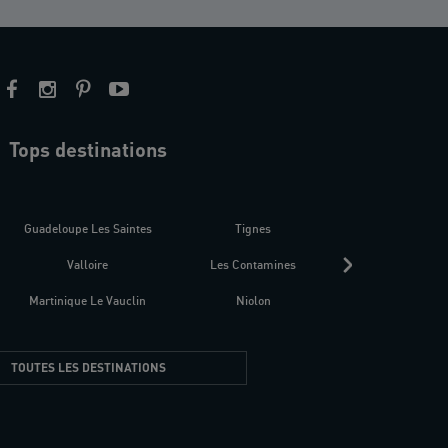
Tops destinations
estre
Guadeloupe Les Saintes
Tignes
Séné
Valloire
Les Contamines
Croatie
Martinique Le Vauclin
Niolon
Hyères Presqu
TOUTES LES DESTINATIONS