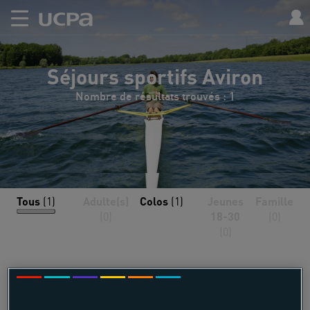
Séjours sportifs Aviron
Nombre de résultats trouvés : 1
Tous
(1)
Adulte(s)
Colos
(1)
Jeunes
Famille
(0)
18-30
(0)
(0)