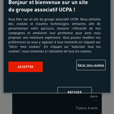
Bonjour et bienvenue sur un site
du groupe associatif UCPA !
Vous êtes sur un site du groupe associatif UCPA. Nous utilisons
des cookies et d'autres technologies similaires afin de
personnaliser votre parcours, mesurer l'efficacité de nos
campagnes et améliorer leur pertinence pour ainsi vous
12-15 ans
proposer une meilleure expérience. Vous pouvez modifier vos
préférences ou vous y opposer à tous moments en cliquant sur
Multisports
"Gérer mes cookies". En cliquant sur "Autoriser tous les
cookies", vous consentez à l'utilisation de tous les cookies.
France - Le Chesnoy - Centre Val de
Loire
Gérer mes cookies
ACCEPTER
-10%
625,50 €
à partir de
695,00 €
REFUSER
/pers
7 jours, 6 nuits