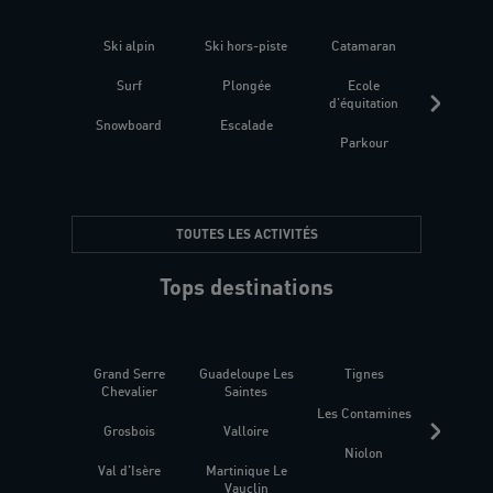
Ski alpin
Ski hors-piste
Catamaran
Kites
Surf
Plongée
Ecole
Raquet
d'équitation
Snowboard
Escalade
Fitness 
Parkour
être
TOUTES LES ACTIVITÉS
Tops destinations
Grand Serre
Guadeloupe Les
Tignes
Sén
Chevalier
Saintes
Les Contamines
Croat
Grosbois
Valloire
Niolon
Hyèr
Val d'Isère
Martinique Le
Presqu
Vauclin