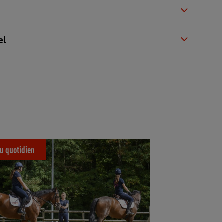
el
 de l'expérience équestre : innovations et
t au service des cavaliers
u quotidien