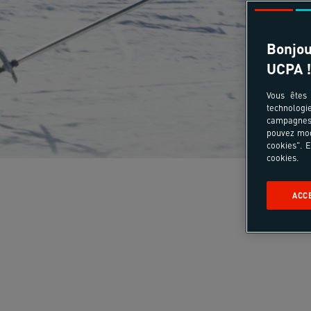
Bonjou
UCPA !
Vous êtes 
technologi
campagnes 
pouvez mod
cookies". E
cookies.
ACC