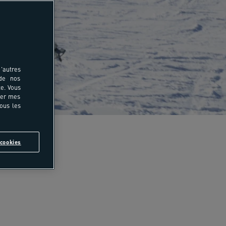
'autres
 de nos
e. Vous
rer mes
tous les
cookies