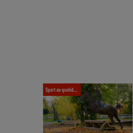
Obstacle de cross : les bases pour progresse
à cheval
Sport au quotidien