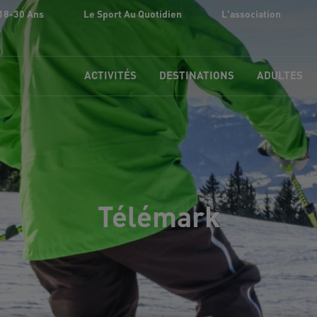
18-30 Ans
Le Sport Au Quotidien
L'association
ACTIVITÉS
DESTINATIONS
ADULTES
Télémark