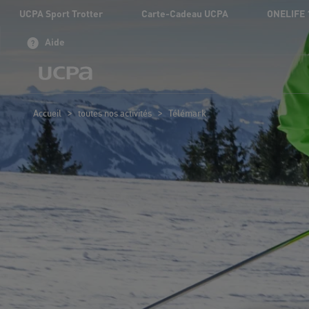
UCPA Sport Trotter
Carte-Cadeau UCPA
ONELIFE 
Aide
>
>
Accueil
toutes nos activités
Télémark