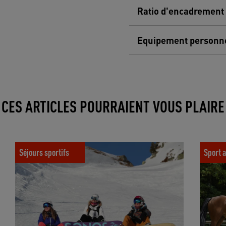
Ratio d'encadrement
Equipement personn
CES ARTICLES POURRAIENT VOUS PLAIRE
r
Comment apprendre le ski et le snow à l’âge adulte
Renouveau
?
engagemen
Séjours sportifs
Sport a