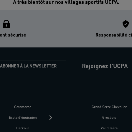
A très bientôt sur nos villages sportifs UCPA.
ent sécurisé
Responsabilité ci
Rejoignez l'UCPA
'ABONNER À LA NEWSLETTER
Catamaran
Kitesurf
Grand Serre Chevalier
Trek-Randonnée péd
Ecole d'équitation
Raquettes
Grosbois
Parapente
Parkour
Fitness bien-être
Val d'Isère
Plongée