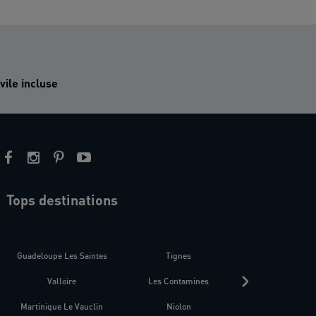
vile incluse
Tops destinations
estre
Guadeloupe Les Saintes
Tignes
Séné
Valloire
Les Contamines
Croatie
Martinique Le Vauclin
Niolon
Hyères Presqu