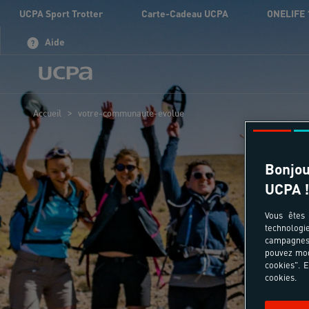
UCPA Sport Trotter
Carte-Cadeau UCPA
ONELIFE 
Aide
>
Accueil
votre-communaute-evolue
Bonjou
UCPA !
V
Vous êtes 
technologi
campagnes 
pouvez mod
cookies". E
cookies.