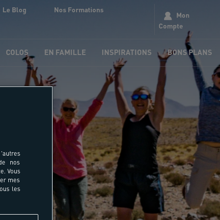
Le Blog
Nos Formations
Mon
Compte
COLOS
EN FAMILLE
INSPIRATIONS
BONS PLANS
 !
'autres
 de nos
e. Vous
rer mes
tous les