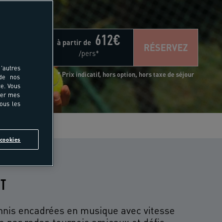
612
€
à partir de
RÉSERVEZ
/pers*
'autres
* Prix indicatif, hors option, hors taxe de séjour
 de nos
e. Vous
rer mes
tous les
s
cookies
IT
nnis encadrées en musique avec vitesse