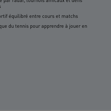
 par radar, tournois amicaux et défis
s
tif équilibré entre cours et matchs
que du tennis pour apprendre à jouer en