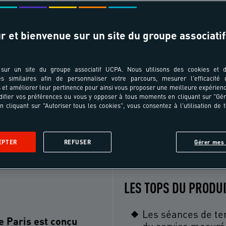
r et bienvenue sur un site du groupe associatif
T ÂGES
TRANSPORT
pe au séjour ?
Choisissez votre ville de départ
sur un site du groupe associatif UCPA. Nous utilisons des cookies et d
es similaires afin de personnaliser votre parcours, mesurer l'efficacité
et améliorer leur pertinence pour ainsi vous proposer une meilleure expérienc
ifier vos préférences ou vous y opposer à tous moments en cliquant sur "Gé
n cliquant sur "Autoriser tous les cookies", vous consentez à l'utilisation de 
Le séjour
Le programme
Le lieu
Les formalités
Avi
EPTER
REFUSER
Gérer mes 
LES TOPS DU PRODU
Les séances de te
e Paris est conçu