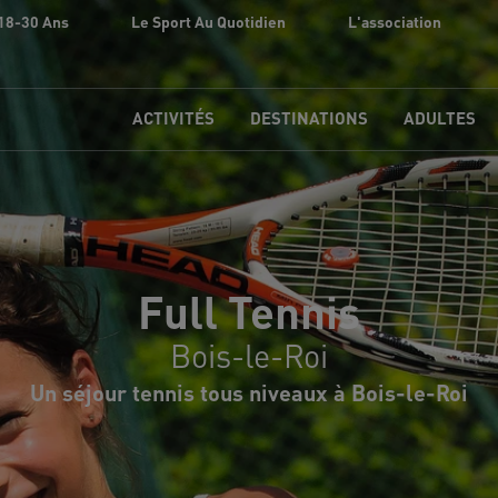
18-30 Ans
Le Sport Au Quotidien
L'association
ACTIVITÉS
DESTINATIONS
ADULTES
Full Tennis
Bois-le-Roi
Un séjour tennis tous niveaux à Bois-le-Roi