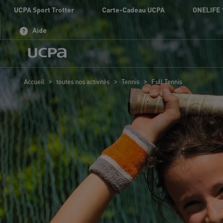
UCPA Sport Trotter
Carte-Cadeau UCPA
ONELIFE 
Aide
>
>
>
Accueil
toutes nos activités
Tennis
Full Tennis