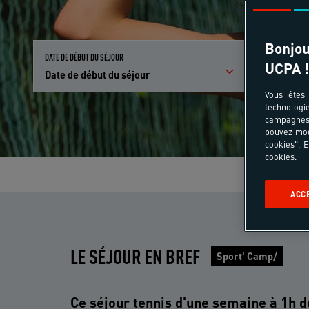
Bonjou
DATE DE DÉBUT DU SÉJOUR
PARTICIPANTS E
UCPA !
Date de début du séjour
Qui partici
Vous êtes 
technologi
campagnes 
pouvez mod
cookies". E
cookies.
ACC
LE SÉJOUR EN BREF
Sport' Camp/
Ce séjour tennis d'une semaine à 1h d