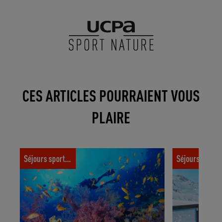
CES ARTICLES POURRAIENT VOUS
PLAIRE
Peut-on toucher les poissons, tortues et
Tutoriel ski e
Séjours sportifs
Séjours spor
dauphins en plongée ?
les box et les 