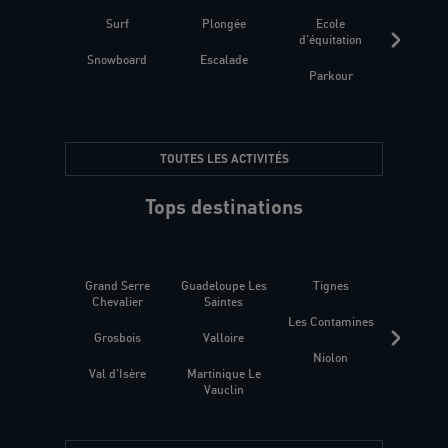
Surf
Plongée
Ecole
Raquet
d'équitation
Snowboard
Escalade
Fitness 
Parkour
être
TOUTES LES ACTIVITÉS
Tops destinations
Grand Serre
Guadeloupe Les
Tignes
Sén
Chevalier
Saintes
Les Contamines
Croat
Grosbois
Valloire
Niolon
Hyèr
Val d'Isère
Martinique Le
Presqu
Vauclin