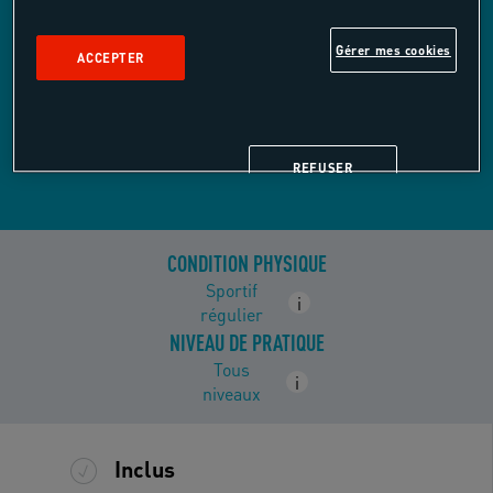
Gérer mes cookies
ACCEPTER
Yoga
REFUSER
CONDITION PHYSIQUE
Sportif
i
régulier
NIVEAU DE PRATIQUE
Tous
i
niveaux
Inclus