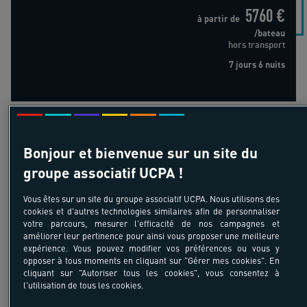
5760 €
à partir de
/bateau
hors transport
7 jours 6 nuits
Tour du Val d'Hérens
Bonjour et bienvenue sur un site du
groupe associatif UCPA !
Vous êtes sur un site du groupe associatif UCPA. Nous utilisons des
cookies et d'autres technologies similaires afin de personnaliser
18-55 ans
votre parcours, mesurer l'efficacité de nos campagnes et
améliorer leur pertinence pour ainsi vous proposer une meilleure
Tour du Val d'Hérens
expérience. Vous pouvez modifier vos préférences ou vous y
France - Argentière - Vallée du Mont Blanc -
opposer à tous moments en cliquant sur "Gérer mes cookies". En
cliquant sur "Autoriser tous les cookies", vous consentez à
Alpes du Nord
l'utilisation de tous les cookies.