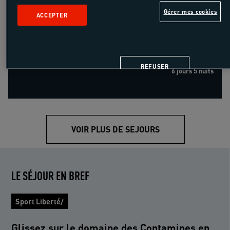
Gérer mes cookies
ACCEPTER
890 €
à partir de
/pers
hors transport
REFUSER
6 jours 5 nuits
VOIR PLUS DE SEJOURS
LE SÉJOUR EN BREF
Sport Liberté/
Glissez sur le domaine des Contamines en