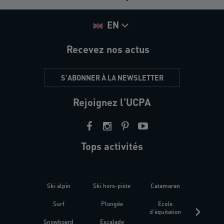
EN
Recevez nos actus
S'ABONNER À LA NEWSLETTER
Rejoignez l'UCPA
Tops activités
Ski alpin
Ski hors-piste
Catamaran
Kites
Surf
Plongée
Ecole
Raquet
d'équitation
Snowboard
Escalade
Fitness 