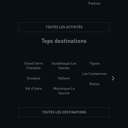
Parkour
être
TOUTES LES ACTIVITÉS
Tops destinations
Grand Serre
Guadeloupe Les
Tignes
Sén
Chevalier
Saintes
Les Contamines
Croat
Grosbois
Valloire
Niolon
Hyèr
Val d'Isère
Martinique Le
Presqu
Vauclin
TOUTES LES DESTINATIONS