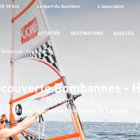
18-30 Ans
Le Sport Au Quotidien
L'association
ACTIVITÉS
DESTINATIONS
ADULTES
te Bombannes - Happy Summer
écouverte Bombannes -
Bombannes
Détente et windsurf sur le lac de Carcans