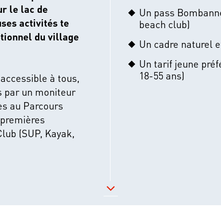
r le lac de
Un pass Bombanne
ses activités te
beach club)
tionnel du village
Un cadre naturel e
Un tarif jeune préf
18-55 ans)
 accessible à tous,
s par un moniteur
ès au Parcours
2 premières
lub (SUP, Kayak,