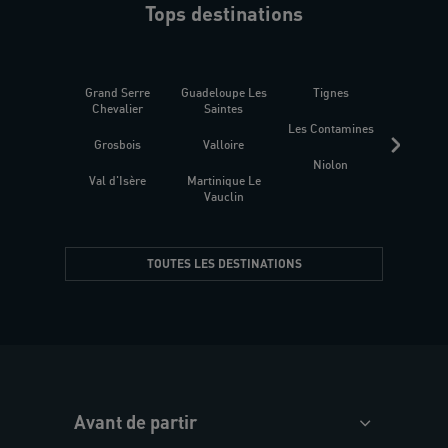
Tops destinations
Grand Serre
Guadeloupe Les
Tignes
Sén
Chevalier
Saintes
Les Contamines
Croat
Grosbois
Valloire
Niolon
Hyèr
Val d'Isère
Martinique Le
Presqu
Vauclin
TOUTES LES DESTINATIONS
Avant de partir