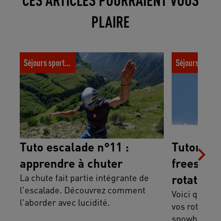
PLAIRE
Tuto escalade n°11 : apprendre à chuter
Tutoriel ski e
Séjours sportifs
Séjours spor
les rotations 
Tuto escalade n°11 :
Tutoriel 
apprendre à chuter
freestyle
La chute fait partie intégrante de
rotations
l'escalade. Découvrez comment
snowboa
Voici quelqu
l'aborder avec lucidité.
vos rotation
snowboard f