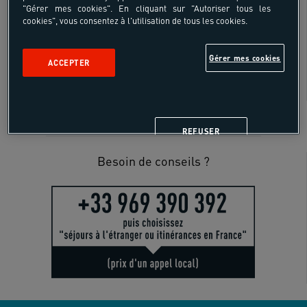
Découverte pays
Âges
"Gérer mes cookies". En cliquant sur "Autoriser tous les
cookies", vous consentez à l'utilisation de tous les cookies.
18 - 55 ans
Gérer mes cookies
ACCEPTER
SUR SITE
REFUSER
Besoin de conseils ?