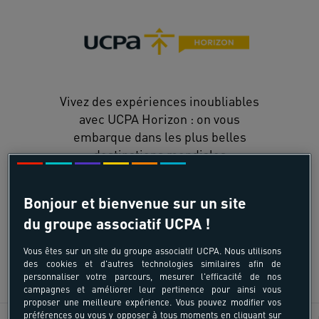
Vivez des expériences inoubliables
avec UCPA Horizon : on vous
embarque dans les plus belles
destinations mondiales
soigneusement sélectionnées pour
leur authenticité et leurs spots
Bonjour et bienvenue sur un site
d'exception !
du groupe associatif UCPA !
Vous êtes sur un site du groupe associatif UCPA. Nous utilisons
des cookies et d'autres technologies similaires afin de
DÉCOUVRIR
personnaliser votre parcours, mesurer l'efficacité de nos
campagnes et améliorer leur pertinence pour ainsi vous
proposer une meilleure expérience. Vous pouvez modifier vos
préférences ou vous y opposer à tous moments en cliquant sur