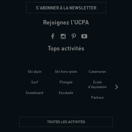
S'ABONNER À LA NEWSLETTER
Rejoignez l'UCPA
Tops activités
Ski alpin
Ski hors-piste
Catamaran
Kites
Surf
Plongée
Ecole
Raquet
d'équitation
Snowboard
Escalade
Fitness 
Parkour
être
TOUTES LES ACTIVITÉS